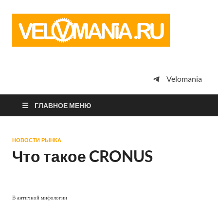
Vel
Сообщество
профессион
велоспорта,
энтузиастов
велотуризма
Velomania
просто
любителей
велосипедов
ГЛАВНОЕ МЕНЮ
НОВОСТИ РЫНКА
Что такое CRONUS
В античной мифологии