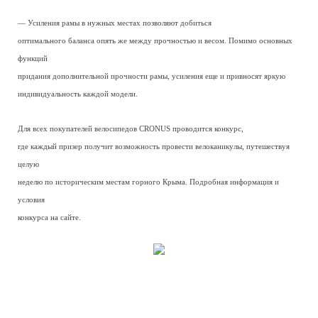
— Усиления рамы в нужных местах позволяют добиться
оптимального баланса опять же между прочностью и весом. Помимо основных
функций
придания дополнительной прочности рамы, усиления еще и привносят яркую
индивидуальность каждой модели.
Для всех покупателей велосипедов CRONUS проводится конкурс,
где каждый призер получит возможность провести велоканикулы, путешествуя
целую
неделю по историческим местам горного Крыма. Подробная информация и
условия
конкурса на сайте.