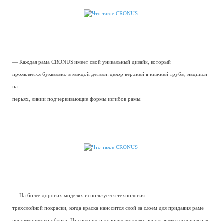
— Каждая рама CRONUS имеет свой уникальный дизайн, который
проявляется буквально в каждой детали: декор верхней и нижней трубы, надписи
на
перьях, линии подчеркивающие формы изгибов рамы.
— На более дорогих моделях используется технология
трехслойной покраски, когда краска наносится слой за слоем для придания раме
неповторимого облика. На средних и дорогих моделях используется специальная