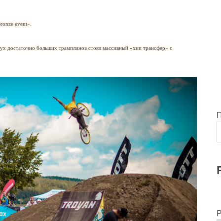
ronze event».
двух достаточно больших трамплинов стоял массивный «хип трансфер» с
Р