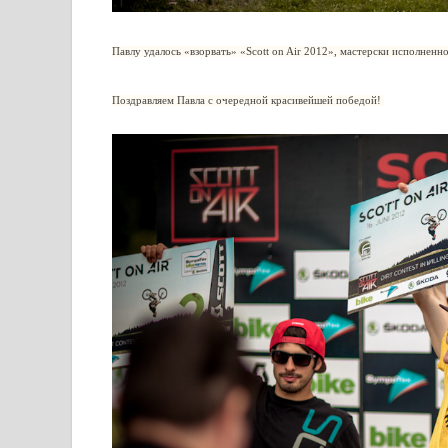
Павлу удалось «взорвать» «Scott on Air 2012», мастерски исполненной с
Поздравляем Павла с очередной красивейшей победой!