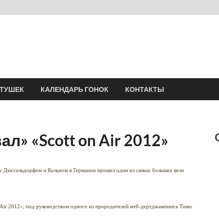
Velomania
Сообщество профессионалов велоспорта, энтузиастов велотуризма
АТУШЕК
КАЛЕНДАРЬ ГОНОК
КОНТАКТЫ
л» «Scott on Air 2012»
у Дюссельдорфом и Кельном в Германии прошел один из самых больших вело
n Air 2012», под руководством одного из прородителей мтб-дертджампинга Тимо