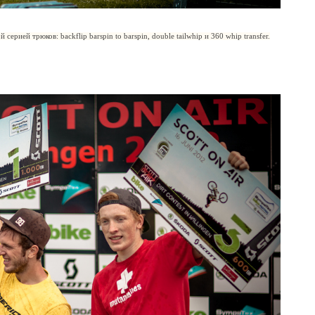
ерией трюков: backflip barspin to barspin, double tailwhip и 360 whip transfer.