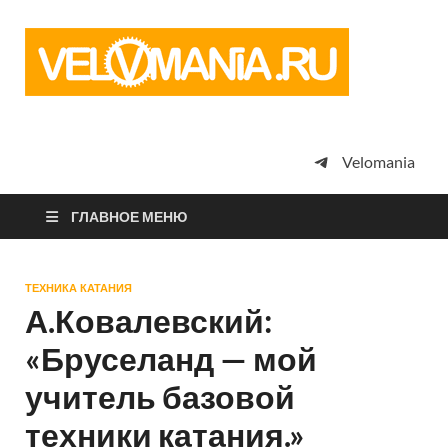
Vel
Сообщество
профессион
велоспорта,
энтузиастов
велотуризма
Velomania
просто
любителей
велосипедов
ГЛАВНОЕ МЕНЮ
ТЕХНИКА КАТАНИЯ
А.Ковалевский:
«Бруселанд — мой
учитель базовой
техники катания.»