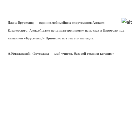
Джош Бруселанд — один из любимейших спортсменов Алексея
Ковалевского. Алексей даже придумал тренировку на кочках в Пирогово под
названием «Бруселанд!» Примерно вот так это выглядит.
А.Ковалевский: «Бруселанд — мой учитель базовой техники катания.»