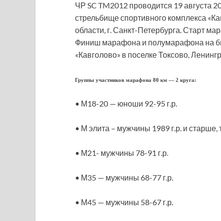
ЧР SC TM2012 проводится 19 августа 201
стрельбище спортивного комплекса «Ка
области, г. Санкт-Петербурга. Старт ма
Финиш марафона и полумарафона на б
«Кавголово» в поселке Токсово, Ленингр
Группы участников марафона 80 км — 2 круга:
• М18-20 — юноши 92-95 г.р.
• М элита – мужчины 1989 г.р. и старше,
• М21- мужчины 78-91 г.р.
• М35 — мужчины 68-77 г.р.
• М45 — мужчины 58-67 г.р.