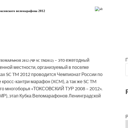
оксовского веломарафона 2012
– это ежегодный
МАРАФОН 2012 (ЧР SC TM2012)
нной местности, организуемый в поселке
ках SC TM 2012 проводится Чемпионат России по
 кросс-кантри марафон (XCM), а так же SC TM
ого многоборья «ТОКСОВСКИЙ ТУР 2008 – 2012».
МР), этап Кубка Веломарафонов Ленинградской
Р