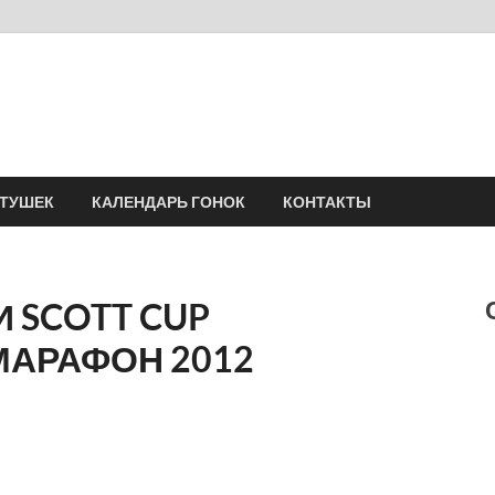
Velomania
Сообщество профессионалов велоспорта, энтузиастов велотуризма
АТУШЕК
КАЛЕНДАРЬ ГОНОК
КОНТАКТЫ
 SCOTT CUP
АРАФОН 2012