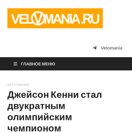
Vel
Сообщество
профессион
велоспорта,
энтузиастов
велотуризма
Velomania
просто
любителей
велосипедов
ГЛАВНОЕ МЕНЮ
БЕЗ РУБРИКИ
Джейсон Кенни стал
двукратным
олимпийским
чемпионом