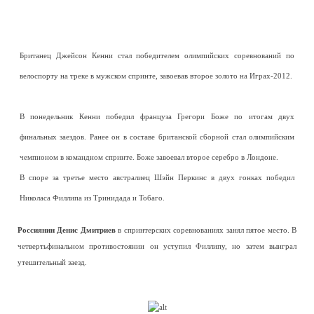
Британец Джейсон Кенни стал победителем олимпийских соревнований по
велоспорту на треке в мужском спринте, завоевав второе золото на Играх-2012.
В понедельник Кенни победил француза Грегори Боже по итогам двух
финальных заездов. Ранее он в составе британской сборной стал олимпийским
чемпионом в командном спринте. Боже завоевал второе серебро в Лондоне.
В споре за третье место австралиец Шэйн Перкинс в двух гонках победил
Николаса Филлипа из Тринидада и Тобаго.
Россиянин Денис Дмитриев
в спринтерских соревнованиях занял пятое место. В
четвертьфинальном противостоянии он уступил Филлипу, но затем выиграл
утешительный заезд.