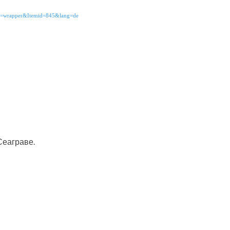
ew=wrapper&Itemid=845&lang=de
Сеаграве.