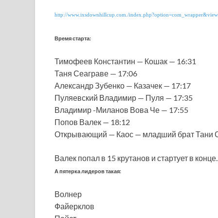
http://www.ixsdownhillcup.com./index.php?option=com_wrapper&vi
Время старта:
Тимофеев Константин — Кошак — 16:31
Таня Сеаграве — 17:06
Александр Зубенко — Казачек — 17:17
Пуляевский Владимир — Пуля — 17:35
Владимир -Миланов Вова Че — 17:55
Попов Валек — 18:12
Открывающий — Каос — младший брат Тани 
Валек попал в 15 крутанов и стартует в конце.
А пятерка лидеров такая:
Волнер
Файерклов