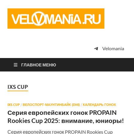
Vel
Сообщество
профессион
велоспорта,
энтузиастов
велотуризма
Velomania
просто
любителей
велосипедов
ГЛАВНОЕ МЕНЮ
IXS CUP
IXS CUP
/
ВЕЛОСПОРТ-МАУНТИНБАЙК (DHI)
/
КАЛЕНДАРЬ ГОНОК
Серия европейских гонок PROPAIN
Rookies Cup 2025: внимание, юниоры!
Серия европейских гонок PROPAIN Rookies Cup