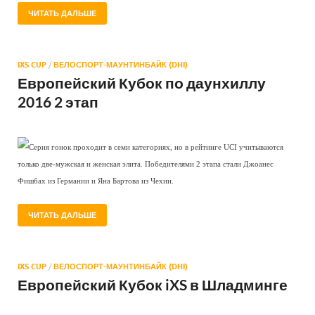
ЧИТАТЬ ДАЛЬШЕ
IXS CUP
/
ВЕЛОСПОРТ-МАУНТИНБАЙК (DHI)
Европейский Кубок по даунхиллу
2016 2 этап
Серия гонок проходит в семи категориях, но в рейтинге UCI учитываются
только две-мужская и женская элита. Победителями 2 этапа стали Джоанес
Фишбах из Германии и Яна Бартова из Чехии.
ЧИТАТЬ ДАЛЬШЕ
IXS CUP
/
ВЕЛОСПОРТ-МАУНТИНБАЙК (DHI)
Европейский Кубок iXS в Шладминге