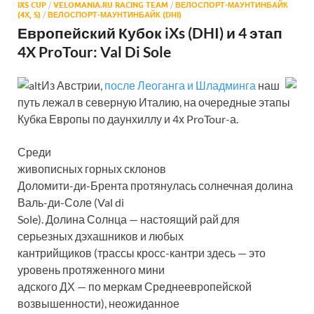
IXS CUP
/
VELOMANIA.RU RACING TEAM
/
ВЕЛОСПОРТ-МАУНТИНБАЙК
(4Х, S)
/
ВЕЛОСПОРТ-МАУНТИНБАЙК (DHI)
Европейский Кубок iXs (DHI) и 4 этап
4X ProTour: Val Di Sole
Из Австрии,
после Леоганга и Шладминга
наш
путь лежал в северную Италию, на очередные этапы
Кубка Европы по даунхиллу и 4х ProTour-а.
Среди
живописных горных склонов
Доломити-ди-Брента протянулась солнечная долина
Валь-ди-Соле (Val di
Sole). Долина Солнца — настоящий рай для
серьезных дэхашников и любых
кантрийщиков (трассы кросс-кантри здесь — это
уровень протяженного мини
адского ДХ — по меркам Среднеевропейской
возвышенности), неожиданное