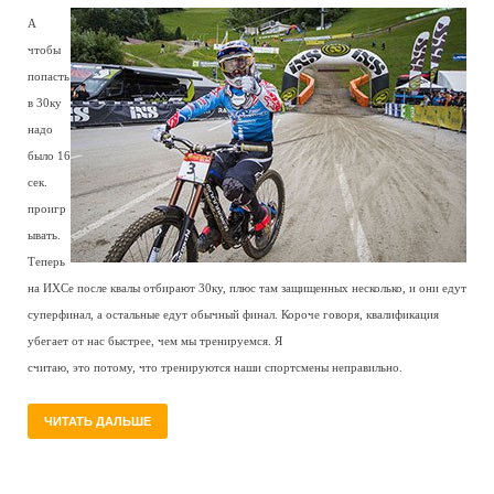
А
чтобы
попасть
в 30ку
надо
было 16
сек.
проигр
ывать.
Теперь
на ИХСе после квалы отбирают 30ку, плюс там защищенных несколько, и они едут
суперфинал, а остальные едут обычный финал. Короче говоря, квалификация
убегает от нас быстрее, чем мы тренируемся. Я
считаю, это потому, что тренируются наши спортсмены неправильно.
ЧИТАТЬ ДАЛЬШЕ