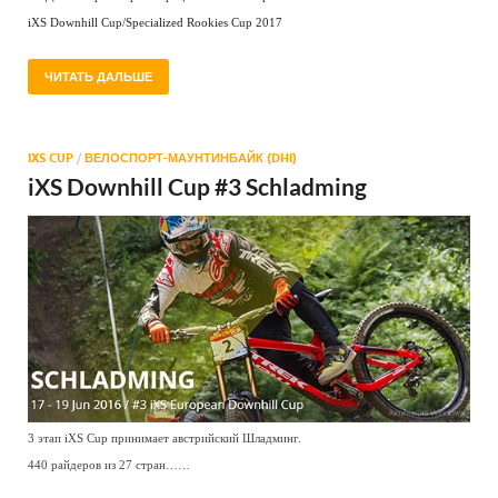
iXS Downhill Cup/Specialized Rookies Cup 2017
ЧИТАТЬ ДАЛЬШЕ
IXS CUP
/
ВЕЛОСПОРТ-МАУНТИНБАЙК (DHI)
iXS Downhill Cup #3 Schladming
3 этап iXS Cup принимает австрийский Шладминг.
440 райдеров из 27 стран……