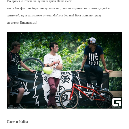
Во время контеста на лучший трюк Паша смог
взять бэк флип на барспин ту тэил вип, чем шокировал не только судьей и
зрителей, ну и западного атлета Майкла Берана! Бест трик по праву
достался Вишневому!
Павел и Майкл