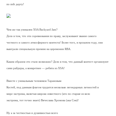
по mtb дерту!
Чем же так уникален XSA Backyard Jam?
Дело в том, что эти соревнования по праву, заслуживают звание самого
честного и самого атмосферного контеста! Более того, в прошлом году, они
выиграли специальную премию на церемонии RBA.
Каким образом это стало возможно? Дело в том, что данный контест организуют
сами райдеры, а конкретнее — ребята из XSA!
Вместе с уникальным человеком Тарановым
Костей, под данным флагом трудится несколько легендарных личностей в
мире экстрима, включая широко известного (кто по старше из вело
экстрима, тот точно знает) Вячеслава Хромова (ака Сэм)!
Ну а за честностью и душевностью всего