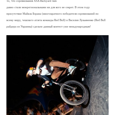
То, что соревнования XSA Backyard Jam
давно стали межрегиональными ни для кого не секрет. В этом году
присутствие Майкла Бэрана (многократного победителя соревнований по
всему миру, чешского атлета команды Red Bull) и Василия Лукьяненко (Red Bull
райдера из Украины) сделало данный контест уже международным!