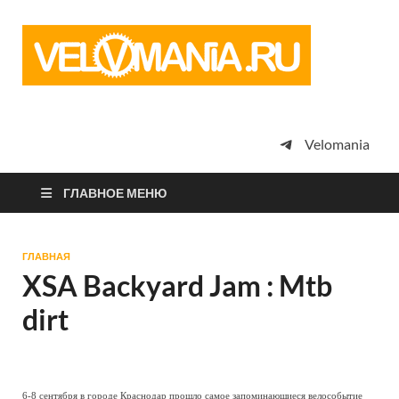
Vel
Сообщество
профессион
велоспорта,
энтузиастов
велотуризма
Velomania
просто
любителей
велосипедов
ГЛАВНОЕ МЕНЮ
ГЛАВНАЯ
XSA Backyard Jam : Mtb
dirt
6-8 сентября в городе Краснодар прошло самое запоминающиеся велособытие