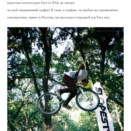
радостью посетил дерт батл от XSA, не смотря
на свой напряженный график! К слову о графике, он прибыл на соревнования
в воскресение, прямо из Ростова, где проходил очередной тур Fmx шоу.