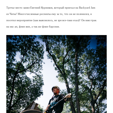
Третье место занял Евгений Курников, который приехал на Backyard Jam
из Читы! Многочисленные респекты ему за то, что он не поленился, и
посетил мероприятие (как выяснилось, не зря все-таки ехал)! Он взял трак
на икс ап, флип вип, а так же флип барспин.