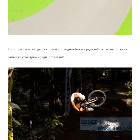
Стоит рассказать о дертах, где и проходила битва среди mtb ,а так же битва за
самый крутой трюк среди bmx и mtb.