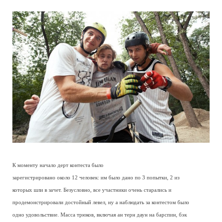
К моменту начало дерт контеста было
зарегистрировано около 12 человек: им было дано по 3 попытки, 2 из
которых шли в зачет. Безусловно, все участники очень старались и
продемонстрировали достойный левел, ну а наблюдать за контестом было
одно удовольствие. Масса трюков, включая ан терн даун на барспин, бэк