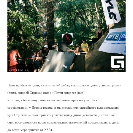
Паша прибыл не один, а с компанией ребят, в которую входили Данила Гришин
(bmx), Андрей Стрижак (mtb) и Петян Андреев (mtb),
которые, к большому сожалению, не смогли принять участие в
соревновании: у Петяна травма, и мы желаем ему скорейшего выздоровления,
ну а Стрижак не смог принять участие ввиду дикой усталости (он так и не
смог восстановиться после показательных выступлений проходивших за день
до всего мероприятия от XSA).