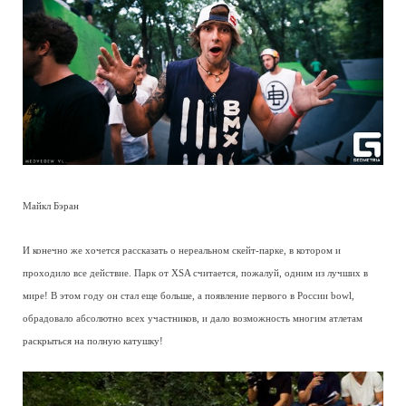
Майкл Бэран
И конечно же хочется рассказать о нереальном скейт-парке, в котором и
проходило все действие. Парк от XSA считается, пожалуй, одним из лучших в
мире! В этом году он стал еще больше, а появление первого в России bowl,
обрадовало абсолютно всех участников, и дало возможность многим атлетам
раскрыться на полную катушку!