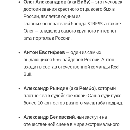
Олег Александров (ака Бибу)
— этот человек
достоин звания крестного отца всего бмх в
России, является одним из
главных основателей бренда STRESS, а так же
Олег — владелец самого крупного интернет
bmx портала в России.
Антон Евстифеев
— один из самых
выдающихся bmx райдеров России. Антон
входит в состав отечественной команды Red
Bull.
Александр Рындин (ака Рембо),
который
плотно сел в судейское жюри: Саша судит уже
более 10 контестов разного масштаба подряд.
Александр Белевский
, чьи заслуги на
отечественной сцене в мире экстремального