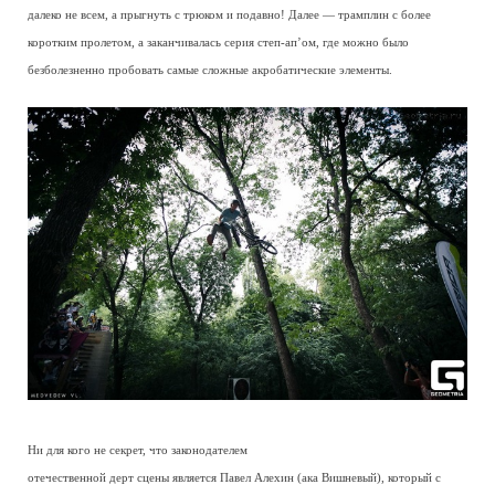
далеко не всем, а прыгнуть с трюком и подавно! Далее — трамплин с более
коротким пролетом, а заканчивалась серия степ-ап’ом, где можно было
безболезненно пробовать самые сложные акробатические элементы.
Ни для кого не секрет, что законодателем
отечественной дерт сцены является Павел Алехин (ака Вишневый), который с