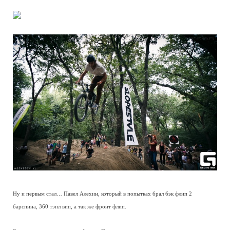
Ну и первым стал… Павел Алехин, который в попытках брал бэк флип 2
барспина, 360 тэил вип, а так же фронт флип.