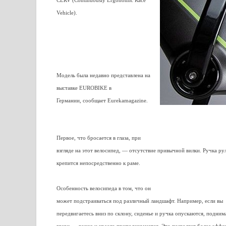
CERV (Continuously Ergonomic Race
Vehicle).
Модель была недавно представлена на
выставке EUROBIKE в
Германии, сообщает Eurekamagazine.
Первое, что бросается в глаза, при
взгляде на этот велосипед, — отсутствие привычной вилки. Ручка ру
крепится непосредственно к раме.
Особенность велосипеда в том, что он
может подстраиваться под различный ландшафт. Например, если вы
передвигаетесь вниз по склону, сиденье и ручка опускаются, подним