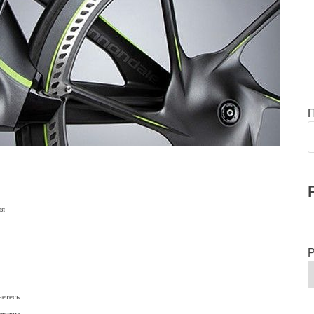
ля
Р
аетесь