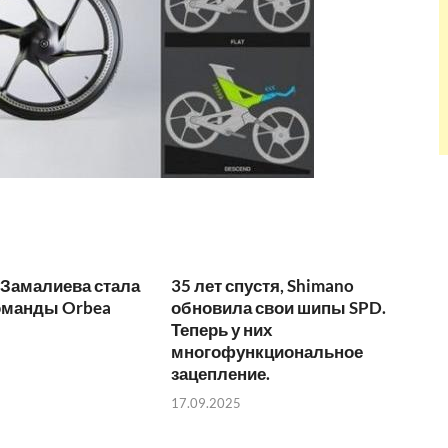
 Замалиева стала
35 лет спустя, Shimano
оманды Orbea
обновила свои шипы SPD.
Теперь у них
многофункциональное
зацепление.
17.09.2025