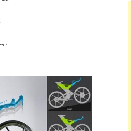
ктивно
и.
оторые