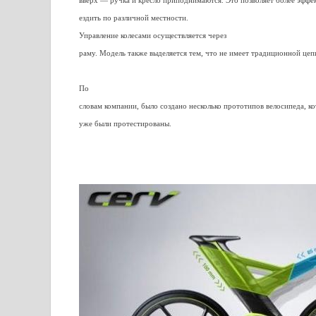
вверх — ручка и кресло приподнимаются. Это позволяет более эффе
ездить по различной местности.
Управление колесами осуществляется через
раму. Модель также выделяется тем, что не имеет традиционной цеп
По
словам компании, было создано несколько прототипов велосипеда, к
уже были протестированы.