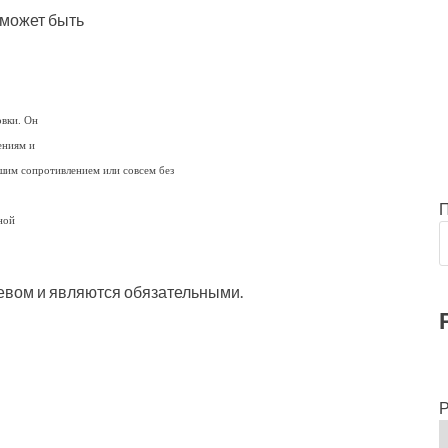
и может быть
овки. Он
ениям и
шим сопротивлением или совсем без
ной
ревом и являются обязательными.
Р