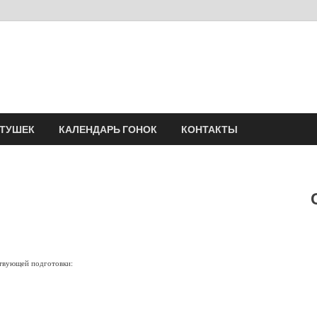
Velomania
Сообщество профессионалов велоспорта, энтузиастов велотуризма
АТУШЕК
КАЛЕНДАРЬ ГОНОК
КОНТАКТЫ
ствующей подготовки: