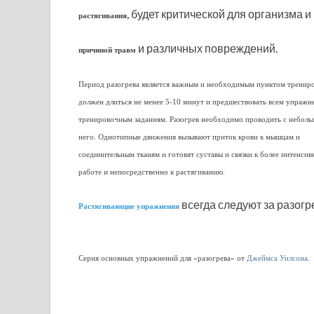
, будет критической для организма 
растягивания
и различных повреждений.
причиной травм
Период разогрева является важным и необходимым пунктом тренир
должен длиться не менее 5-10 минут и предшествовать всем упражн
тренировочным заданиям. Разогрев необходимо проводить с неболь
него. Однотипные движения вызывают приток крови к мышцам и
соединительным тканям и готовят суставы и связки к более интенсив
работе и непосредственно к растягиванию.
всегда следуют за разог
Растягивающие упражнения
Серия основных упражнений для «разогрева» от
Джеймса Уилсона
.