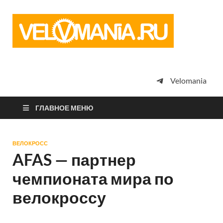
Vel
Сообщество
профессион
велоспорта,
энтузиастов
велотуризма
Velomania
просто
любителей
велосипедов
ГЛАВНОЕ МЕНЮ
ВЕЛОКРОСС
AFAS — партнер
чемпионата мира по
велокроссу