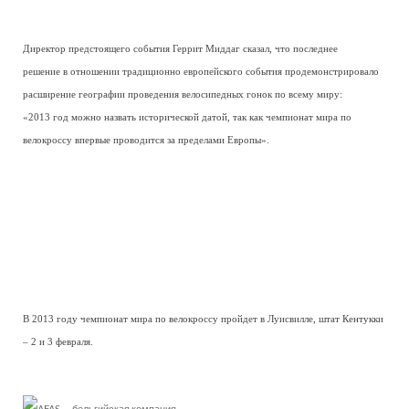
Директор предстоящего события Геррит Миддаг сказал, что последнее
решение в отношении традиционно европейского события продемонстрировало
расширение географии проведения велосипедных гонок по всему миру:
«2013 год можно назвать исторической датой, так как чемпионат мира по
велокроссу впервые проводится за пределами Европы».
В 2013 году чемпионат мира по велокроссу пройдет в Луисвилле, штат Кентукки
– 2 и 3 февраля.
AFAS — бельгийская компания