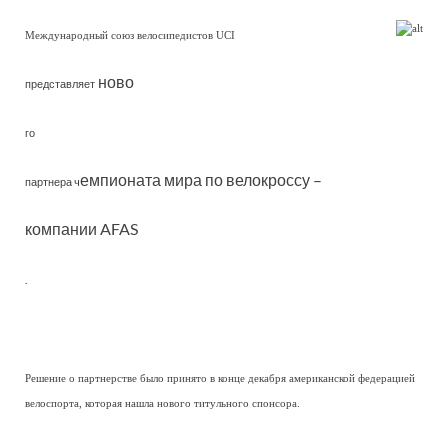
Международный союз велосипедистов UCI
ново
представляет
го
емпионата мира по велокроссу –
партнера ч
компании AFAS
.
Решение о партнерстве было принято в конце декабря американской федерацией
велоспорта, которая нашла нового титульного спонсора.