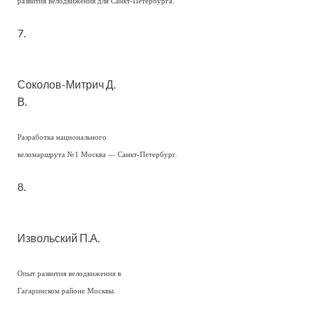
развития велодвижения для Санкт-Петербурга.
7.
Соколов-Митрич Д.
В.
Разработка национального
веломаршрута №1 Москва — Санкт-Петербург.
8.
Извольский П.А.
Опыт развития велодвижения в
Гагаринском районе Москвы.