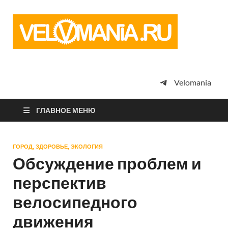
Vel
Сообщество
профессион
велоспорта,
энтузиастов
велотуризма
Velomania
просто
любителей
велосипедов
ГЛАВНОЕ МЕНЮ
ГОРОД, ЗДОРОВЬЕ, ЭКОЛОГИЯ
Обсуждение проблем и
перспектив
велосипедного
движения