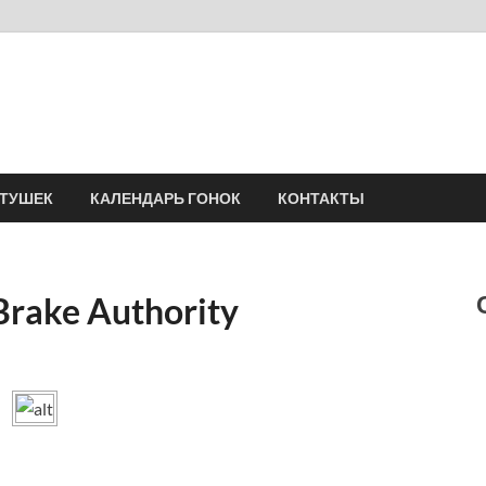
Velomania
Сообщество профессионалов велоспорта, энтузиастов велотуризма
АТУШЕК
КАЛЕНДАРЬ ГОНОК
КОНТАКТЫ
rake Authority