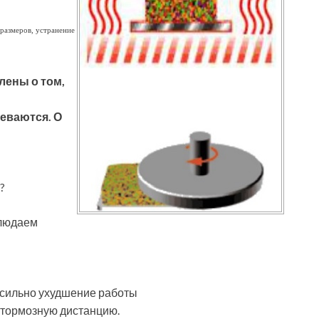
размеров, устранение
лены о том,
еваются. О
?
блюдаем
 сильно ухудшение работы
т тормозную дистанцию.