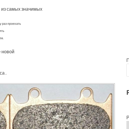
 из самых значимых
у раз проехать
ять
за.
 новой
а .
Р