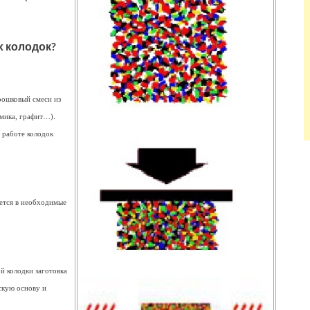
х колодок?
рошковый смеси из
амика, графит…).
в работе колодок
уется в необходимые
й колодки заготовка
скую основу и