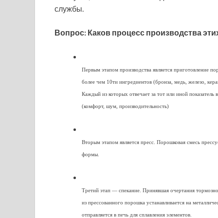
службы.
Вопрос: Каков процесс производства эти
Первым этапом производства является приготовление по
более чем 10ти ингредиентов (бронза, медь, железо, кер
Каждый из которых отвечает за тот или иной показатель 
(комфорт, шум, производительность)
Вторым этапом является пресс. Порошковая смесь пресс
формы.
Третий этап — спекание. Принявшая очертания тормозно
из прессованного порошка устанавливается на металличе
отправляется в печь для сплавления элементов.