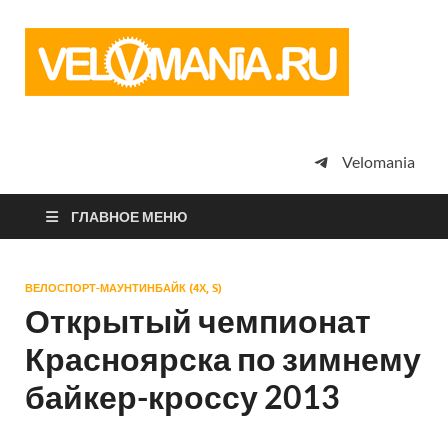
Vel
Сообщество
профессион
велоспорта,
энтузиастов
велотуризма
Velomania
просто
любителей
велосипедов
ГЛАВНОЕ МЕНЮ
ВЕЛОСПОРТ-МАУНТИНБАЙК (4Х, S)
Открытый чемпионат
Красноярска по зимнему
байкер-кроссу 2013