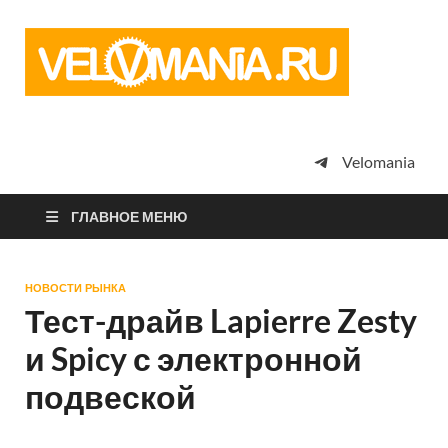
Vel
Сообщество
профессион
велоспорта,
энтузиастов
велотуризма
Velomania
просто
любителей
велосипедов
ГЛАВНОЕ МЕНЮ
НОВОСТИ РЫНКА
Тест-драйв Lapierre Zesty
и Spicy с электронной
подвеской