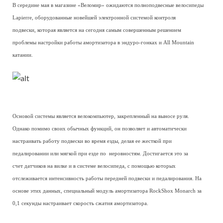
В середине мая в магазине «Веломир» ожидаются полноподвесные велосипеды
Lapierre, оборудованные новейшей электронной системой контроля
подвески, которая является на сегодня самым совершенным решением
проблемы настройки работы амортизатора в эндуро-гонках и All Mountain
катании.
Основой системы является велокомпьютер, закрепленный на выносе руля.
Однако помимо своих обычных функций, он позволяет и автоматически
настраивать работу подвески во время езды, делая ее жесткой при
педалировании или мягкой при езде по неровностям. Достигается это за
счет датчиков на вилке и в системе велосипеда, с помощью которых
отслеживается интенсивность работы передней подвески и педалирования. На
основе этих данных, специальный модуль амортизатора RockShox Monarch за
0,1 секунды настраивает скорость сжатия амортизатора.