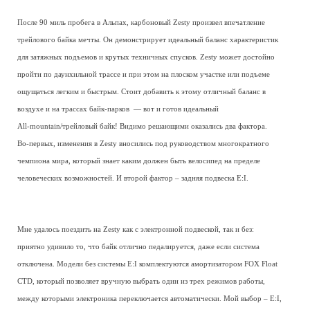
После 90 миль пробега в Альпах, карбоновый Zesty произвел впечатление
трейлового байка мечты. Он демонстрирует идеальный баланс характеристик
для затяжных подъемов и крутых техничных спусков. Zesty может достойно
пройти по даунхильной трассе и при этом на плоском участке или подъеме
ощущаться легким и быстрым. Стоит добавить к этому отличный баланс в
воздухе и на трассах байк-парков — вот и готов идеальный
All-mountain/трейловый байк! Видимо решающими оказались два фактора.
Во-первых, изменения в Zesty вносились под руководством многократного
чемпиона мира, который знает каким должен быть велосипед на пределе
человеческих возможностей. И второй фактор – задняя подвеска E:I.
Мне удалось поездить на Zesty как с электронной подвеской, так и без:
приятно удивило то, что байк отлично педалируется, даже если система
отключена. Модели без системы E:I комплектуются амортизатором FOX Float
CTD, который позволяет вручную выбрать один из трех режимов работы,
между которыми электроника переключается автоматически. Мой выбор – E:I,