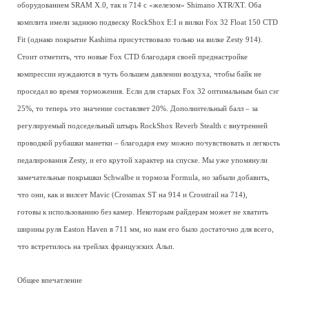
оборудованием SRAM X.0, так и 714 с «железом» Shimano XTR/XT. Оба
комплита имели заднюю подвеску RockShox E:I и вилки Fox 32 Float 150 CTD
Fit (однако покрытие Kashima присутствовало только на вилке Zesty 914).
Стоит отметить, что новые Fox CTD благодаря своей преднастройке
компрессии нуждаются в чуть большем давлении воздуха, чтобы байк не
проседал во время торможения. Если для старых Fox 32 оптимальным был сэг
25%, то теперь это значение составляет 20%. Дополнительный балл – за
регулируемый подседельный штырь RockShox Reverb Stealth с внутренней
проводкой рубашки манетки – благодаря ему можно почувствовать и легкость
педалирования Zesty, и его крутой характер на спуске. Мы уже упомянули
замечательные покрышки Schwalbe и тормоза Formula, но забыли добавить,
что они, как и вилсет Mavic (Crossmax ST на 914 и Crosstrail на 714),
готовы к использованию без камер. Некоторым райдерам может не хватить
ширины руля Easton Haven в 711 мм, но нам его было достаточно для всего,
что встретилось на трейлах французских Альп.
Общее впечатление