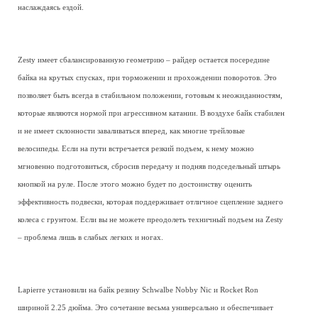
наслаждаясь ездой.
Zesty имеет сбалансированную геометрию – райдер остается посередине
байка на крутых спусках, при торможении и прохождении поворотов. Это
позволяет быть всегда в стабильном положении, готовым к неожиданностям,
которые являются нормой при агрессивном катании. В воздухе байк стабилен
и не имеет склонности заваливаться вперед, как многие трейловые
велосипеды. Если на пути встречается резкий подъем, к нему можно
мгновенно подготовиться, сбросив передачу и подняв подседельный штырь
кнопкой на руле. После этого можно будет по достоинству оценить
эффективность подвески, которая поддерживает отличное сцепление заднего
колеса с грунтом. Если вы не можете преодолеть техничный подъем на Zesty
– проблема лишь в слабых легких и ногах.
Lapierre установили на байк резину Schwalbe Nobby Nic и Rocket Ron
шириной 2.25 дюйма. Это сочетание весьма универсально и обеспечивает