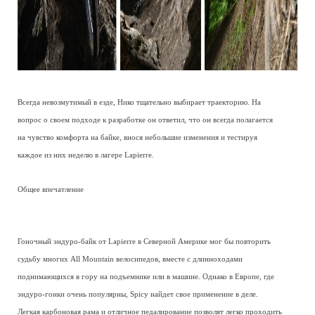
Всегда невозмутимый в езде, Нико тщательно выбирает траекторию. На
вопрос о своем подходе к разработке он ответил, что он всегда полагается
на чувство комфорта на байке, внося небольшие изменения и тестируя
каждое из них неделю в лагере Lapierre.
Общее впечатление
Гоночный эндуро-байк от Lapierre в Северной Америке мог бы повторить
судьбу многих All Mountain велосипедов, вместе с длинноходами
поднимающихся в гору на подъемнике или в машине. Однако в Европе, где
эндуро-гонки очень популярны, Spicy найдет свое применение в деле.
Легкая карбоновая рама и отличное педалирование позволят легко проходить