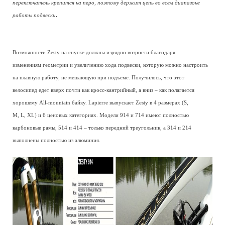
переключатель крепится на перо, поэтому держит цепь во всем диапазоне
.
работы подвески
Возможности Zesty на спуске должны изрядно возрости благодаря
изменениям геометрии и увеличению хода подвески, которую можно настроить
на плавную работу, не мешающую при подъеме. Получилось, что этот
велосипед едет вверх почти как кросс-кантрийный, а вниз – как полагается
хорошему All-mountain байку. Lapierre выпускает Zesty в 4 размерах (S,
M, L, XL) и 6 ценовых категориях. Модели 914 и 714 имеют полностью
карбоновые рамы, 514 и 414 – только передний треугольник, а 314 и 214
выполнены полностью из алюминия.