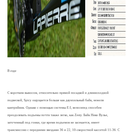
В езде
С коротким выносом, относительно прямой посадкой и длинноходной
подвеской, Spicy ощущается больше как даунхильный байк, нежели
кантрийник. Однако с помощью системы E:I, велосипед способен
преодолевать подъемы почти также легко, как Zesty. Байк Нико Вулье,
заточенный под гонки, где время подъемов не засекается, имеет
трансмиссию с передними звездами 36 и 22, 10-скоростной кассетой 11-36. С