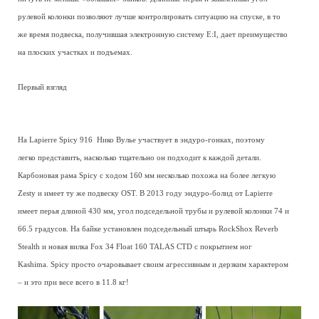
рулевой колонки позволяют лучше контролировать ситуацию на спуске, в то
же время подвеска, получившая электронную систему E:I, дает преимущество
на плоских участках и подъемах.
Первый взгляд
На Lapierre Spicy 916 Нико Вулье участвует в эндуро-гонках, поэтому
легко представить, насколько тщательно он подходит к каждой детали.
Карбоновая рама Spicy с ходом 160 мм несколько похожа на более легкую
Zesty и имеет ту же подвеску OST. В 2013 году эндуро-болид от Lapierre
имеет перья длиной 430 мм, угол подседельной трубы и рулевой колонки 74 и
66.5 градусов. На байке установлен подседельный штырь RockShox Reverb
Stealth и новая вилка Fox 34 Float 160 TALAS CTD с покрытием ног
Kashima. Spicy просто очаровывает своим агрессивным и дерзким характером
– и это при весе всего в 11.8 кг!