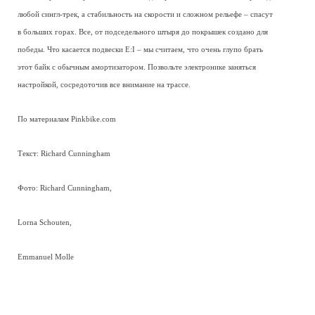
любой сингл-трек, а стабильность на скорости и сложном рельефе – спасут
в больших горах. Все, от подседельного штыря до покрышек создано для
победы. Что касается подвески E:I – мы считаем, что очень глупо брать
этот байк с обычным амортизатором. Позвольте электронике заняться
настройкой, сосредоточив все внимание на трассе.
По материалам Pinkbike.com
Текст: Richard Cunningham
Фото: Richard Cunningham,
Lorna Schouten,
Emmanuel Molle