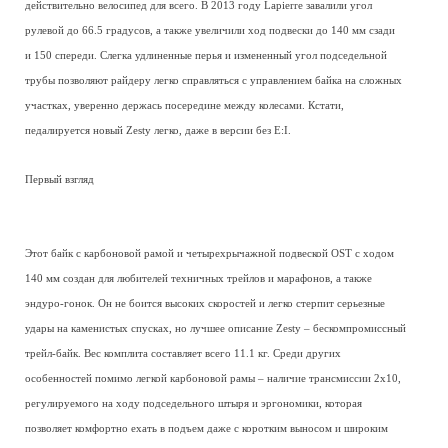
действительно велосипед для всего. В 2013 году Lapierre завалили угол
рулевой до 66.5 градусов, а также увеличили ход подвески до 140 мм сзади
и 150 спереди. Слегка удлиненные перья и измененный угол подседельной
трубы позволяют райдеру легко справляться с управлением байка на сложных
участках, уверенно держась посередине между колесами. Кстати,
педалируется новый Zesty легко, даже в версии без E:I.
Первый взгляд
Этот байк с карбоновой рамой и четырехрычажной подвеской OST с ходом
140 мм создан для любителей техничных трейлов и марафонов, а также
эндуро-гонок. Он не боится высоких скоростей и легко стерпит серьезные
удары на каменистых спусках, но лучшее описание Zesty – бескомпромиссный
трейл-байк. Вес комплита составляет всего 11.1 кг. Среди других
особенностей помимо легкой карбоновой рамы – наличие трансмиссии 2х10,
регулируемого на ходу подседельного штыря и эргономики, которая
позволяет комфортно ехать в подъем даже с коротким выносом и широким