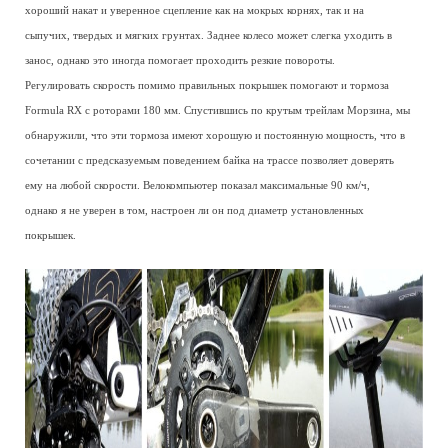
хороший накат и уверенное сцепление как на мокрых корнях, так и на
сыпучих, твердых и мягких грунтах. Заднее колесо может слегка уходить в
занос, однако это иногда помогает проходить резкие повороты.
Регулировать скорость помимо правильных покрышек помогают и тормоза
Formula RX с роторами 180 мм. Спустившись по крутым трейлам Морзина, мы
обнаружили, что эти тормоза имеют хорошую и постоянную мощность, что в
сочетании с предсказуемым поведением байка на трассе позволяет доверять
ему на любой скорости. Велокомпьютер показал максимальные 90 км/ч,
однако я не уверен в том, настроен ли он под диаметр установленных
покрышек.