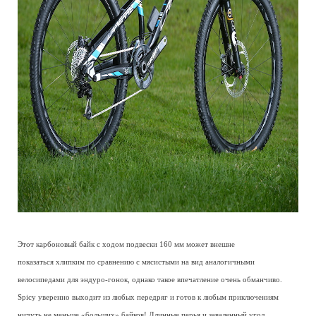
Этот карбоновый байк с ходом подвески 160 мм может внешне
показаться хлипким по сравнению с мясистыми на вид аналогичными
велосипедами для эндуро-гонок, однако такое впечатление очень обманчиво.
Spicy уверенно выходит из любых передряг и готов к любым приключениям
ничуть не меньше «больших» байков! Длинные перья и заваленный угол