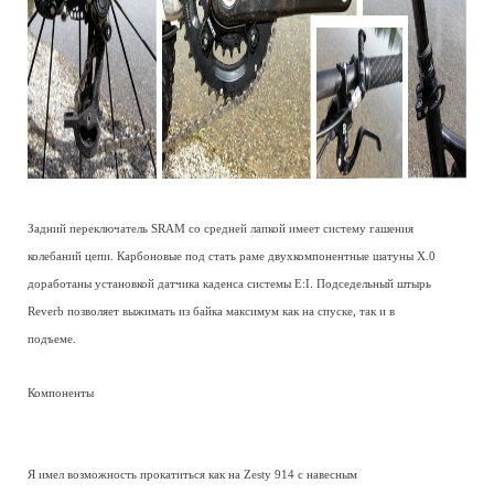
Задний переключатель SRAM со средней лапкой имеет систему гашения
колебаний цепи. Карбоновые под стать раме двухкомпонентные шатуны X.0
доработаны установкой датчика каденса системы E:I. Подседельный штырь
Reverb позволяет выжимать из байка максимум как на спуске, так и в
подъеме.
Компоненты
Я имел возможность прокатиться как на Zesty 914 с навесным