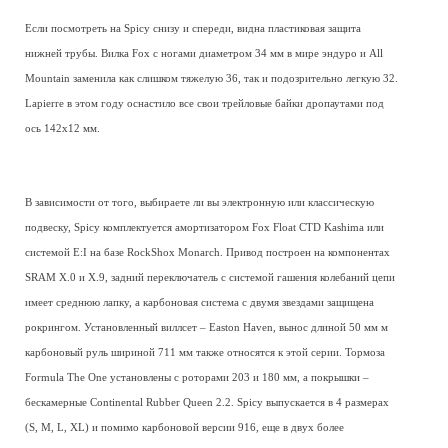
Если посмотреть на Spicy снизу и спереди, видна пластиковая защита
нижней трубы. Вилка Fox с ногами диаметром 34 мм в мире эндуро и All
Mountain заменила как слишком тяжелую 36, так и подозрительно легкую 32.
Lapierre в этом году оснастило все свои трейловые байки дропаутами под
ось 142х12 мм.
В зависимости от того, выбираете ли вы электронную или классическую
подвеску, Spicy комплектуется амортизатором Fox Float CTD Kashima или
системой E:I на базе RockShox Monarch. Привод построен на компонентах
SRAM X.0 и X.9, задний переключатель с системой гашения колебаний цепи
имеет среднюю лапку, а карбоновая система с двумя звездами защищена
рокрингом. Установленный виллсет – Easton Haven, вынос длиной 50 мм м
карбоновый руль шириной 711 мм также относятся к этой серии. Тормоза
Formula The One установлены с роторами 203 и 180 мм, а покрышки –
бескамерные Continental Rubber Queen 2.2. Spicy выпускается в 4 размерах
(S, M, L, XL) и помимо карбоновой версии 916, еще в двух более