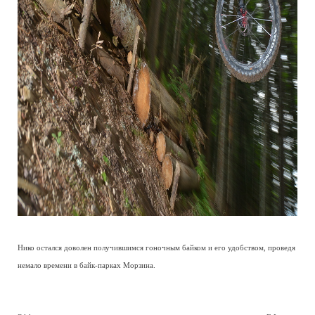
Нико остался доволен получившимся гоночным байком и его удобством, проведя
немало времени в байк-парках Морзина.