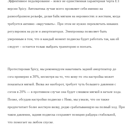
Эффективное педалирование – вовсе не единственная характерная черта E:I
версии Spicy. Автоматика лучше всего проявляет себя именно на
разнообразном рельефе, делая байк мягким на неровностях и жестким, когда
требуется активно «вкручивать». При этом не нужно переключать никаких
регулировок на руле и амортизаторах. Электроника позволяет быть
уверенным в том, что в каждый момент подвеска будет работать так, как ей
следует – остается только выбрать траекторию и поехать.
Протестировав Spicy, мы рекомендуем накачивать задний амортизатор до
сэга примерно в 30%, несмотря на то, что кому-то эта настройка может
показаться мягкой. Вилка же наоборот, требует чуть большего давления с
сэгом в 20% — в противном случае она будет слишком мягкой в начале хода.
Позже, обсудив настройки подвески с Нико, мы узнали, что он также
предпочитает более жесткую вилку, редко срабатывающую на полный ход. При
таком давлении, задняя подвеска сохраняет позицию райдера стабильной,
что помогает на любом спуске.