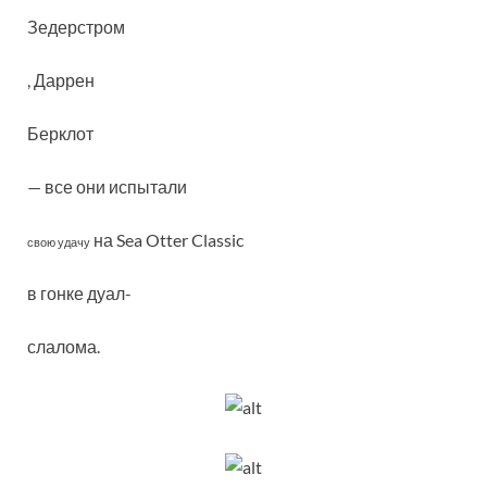
Зедерстром
, Даррен
Берклот
— все они испытали
на Sea Otter Classic
свою удачу
в гонке
дуал-
слалома.