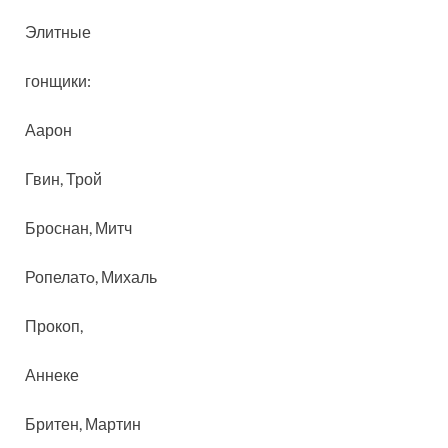
Элитные
гонщики
:
Аарон
Гвин
, Трой
Броснан
, Митч
Ропелатo
, Михаль
Прокоп
,
Аннеке
Бритен
, Мартин