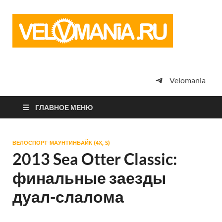
Vel
Сообщество
профессион
велоспорта,
энтузиастов
велотуризма
Velomania
просто
любителей
велосипедов
ГЛАВНОЕ МЕНЮ
ВЕЛОСПОРТ-МАУНТИНБАЙК (4Х, S)
2013 Sea Otter Classic:
финальные заезды
дуал-слалома