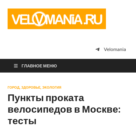
Vel
Сообщество
профессион
велоспорта,
энтузиастов
велотуризма
Velomania
просто
любителей
велосипедов
ГЛАВНОЕ МЕНЮ
ГОРОД, ЗДОРОВЬЕ, ЭКОЛОГИЯ
Пункты проката
велосипедов в Москве:
тесты