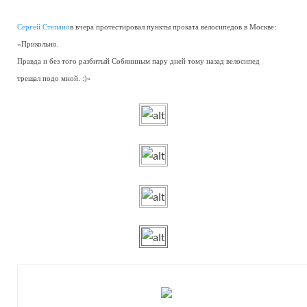
Сергей Степано
в вчера протестировал пункты проката велосипедов в Москве:
«Прикольно.
Правда и без того разбитый Собяниным пару дней тому назад велосипед
трещал подо мной. :)»