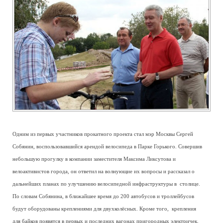
Одним из первых участников прокатного проекта стал мэр Москвы Сергей
Собянин, воспользовавшийся арендой велосипеда в Парке Горького. Совершив
небольшую прогулку в компании заместителя Максима Ликсутова и
велоактивистов города, он ответил на волнующие их вопросы и рассказал о
дальнейших планах по улучшению велосипедной инфраструктуры в столице.
По словам Собянина, в ближайшее время до 200 автобусов и троллейбусов
будут оборудованы креплениями для двухколёсных. Кроме того, крепления
для байков появятся в первых и последних вагонах пригородных электричек.