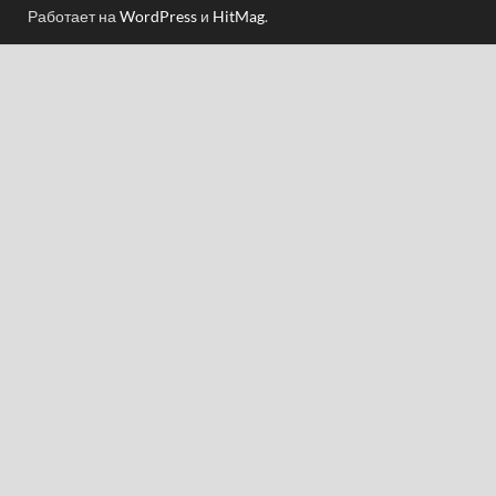
Работает на
WordPress
и
HitMag
.