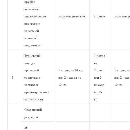
оружия —
начальное
упражнение по
удовлетворительно
хорошо
удовлетво
программе
начальной
военной
подготовки
Туристский
1 поход
поход с
на
проверкой
1 поход на 20 км
25 км
1 поход на
9
туристских
или 2 похода по
или 2
или 2 похо
навыков и
12 км
похода
12 км
ориентированием
по 15
на местности
км
Спортивный
разряд по:
а)