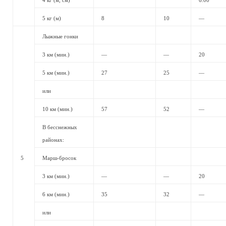
4 кг (м, см)
6.00
5 кг (м)
8
10
—
Лыжные гонки
3 км (мин.)
—
—
20
5 км (мин.)
27
25
—
или
10 км (мин.)
57
52
—
В бесснежных
районах:
5
Марш-бросок
3 км (мин.)
—
—
20
6 км (мин.)
35
32
—
или