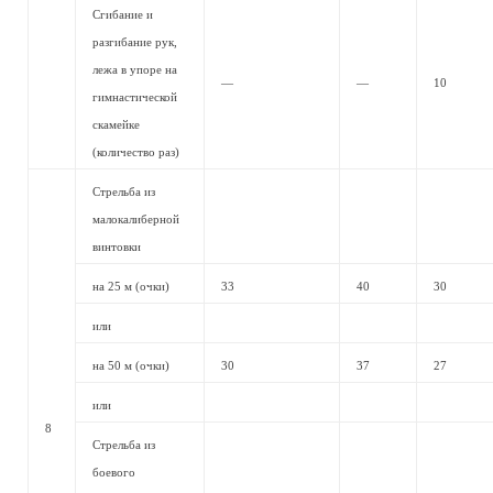
Сгибание и
разгибание рук,
лежа в упоре на
—
—
10
гимнастической
скамейке
(количество раз)
Стрельба из
малокалиберной
винтовки
на 25 м (очки)
33
40
30
или
на 50 м (очки)
30
37
27
или
8
Стрельба из
боевого