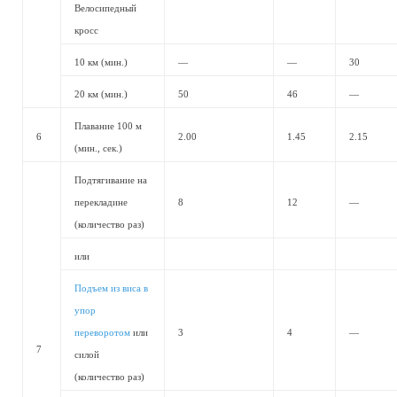
Велосипедный
кросс
10 км (мин.)
—
—
30
20 км (мин.)
50
46
—
Плавание 100 м
6
2.00
1.45
2.15
(мин., сек.)
Подтягивание на
перекладине
8
12
—
(количество раз)
или
Подъем из виса в
упор
переворотом
или
3
4
—
7
силой
(количество раз)