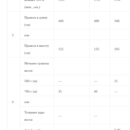
(мин., сек.)
Прыжок в длину
440
480
340
(см)
3
или
Прыжок в высоту
125
135
105
(см)
Метание гранаты
весом
500 г (м)
—
—
21
700 г (м)
35
40
—
4
или
Толкание ядра
—
—
весом