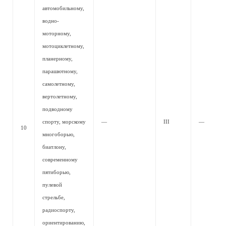
автомобильному,
водно-
моторному,
мотоциклетному,
планерному,
парашютному,
самолетному,
вертолетному,
подводному
спорту, морскому
—
III
—
10
многоборью,
биатлону,
современному
пятиборью,
пулевой
стрельбе,
радиоспорту,
ориентированию,