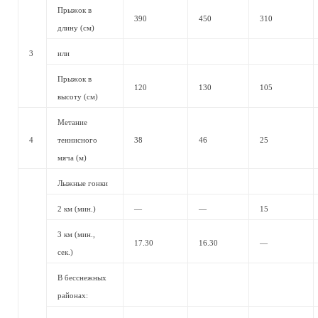
Прыжок в
390
450
310
длину (см)
3
или
Прыжок в
120
130
105
высоту (см)
Метание
4
теннисного
38
46
25
мяча (м)
Лыжные гонки
2 км (мин.)
—
—
15
3 км (мин.,
17.30
16.30
—
сек.)
В бесснежных
районах: