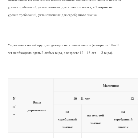
уровне требований, установленных для золотого значка, а 2 нормы на
уровне требований, установленных для серебряного значка.
Упражнения по выбору для сдающих на золотой значок (в возрасте 10—11
лет необходимо сдать 2 любых вида, в возрасте 12—13 лет — 3 вида).
Мальчики
N
10—11 лет
12—1
Виды
п/
упражнений
на
на
п
на золотой
серебряный
серебряный
значок
значок
значок