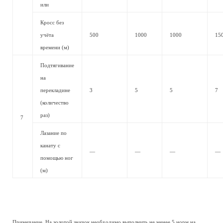
или
Кросс без
учёта
500
1000
1000
15
времени (м)
Подтягивание
на
перекладине
3
5
5
7
(количество
раз)
7
Лазание по
канату с
—
—
—
—
помощью ног
(м)
Примечание. На золотой значок необходимо выполнить не менее 5 норм на