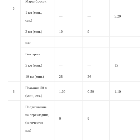
Марш-бросок
5
1 км (мин.,
—
—
5.20
сек.)
2 км (мин.)
10
9
—
или
Велокросс
5 км (мин.)
—
—
15
10 км (мин.)
28
26
—
Плавание 50 м
6
1.00
0.50
1.10
(мин., сек.)
Подтягивание
на перекладине,
6
8
—
(количество
раз)