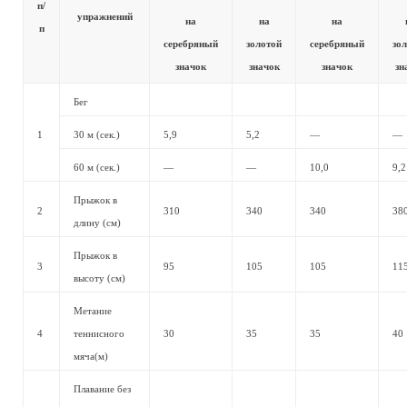
п/
упражнений
на
на
на
п
серебряный
золотой
серебряный
зо
значок
значок
значок
зн
Бег
1
30 м (сек.)
5,9
5,2
—
—
60 м (сек.)
—
—
10,0
9,2
Прыжок в
2
310
340
340
38
длину (см)
Прыжок в
3
95
105
105
11
высоту (см)
Метание
4
теннисного
30
35
35
40
мяча(м)
Плавание без