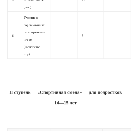
(сек.)
Участие в
соревнованиях
по спортивным
6
—
5
—
играм
(количество
игр)
II ступень — «Спортивная смена» — для подростков
14—15 лет