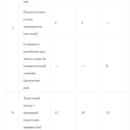
или
Подъем из виса
в упор
2
3
—
переворотом
7
или силой
Сгибание и
разгибание рук,
лежа в упоре на
гимнастической
—
—
8
скамейке
(количество
раз)
Туристский
поход с
8
проверкой
12
16
12
туристских
навыков (км)