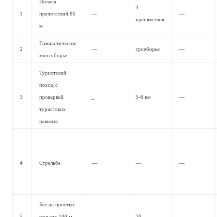
Полоса
4
1
препятствий 80
—
—
препятствия
м
Гимнастическое
2
—
троеборье
—
многоборье
Туристский
поход с
3
проверкой
_
5-6 км
—
туристских
навыков
4
Стрельба
—
—
—
Бег на простых
5
коньках 100 м
—
20
—