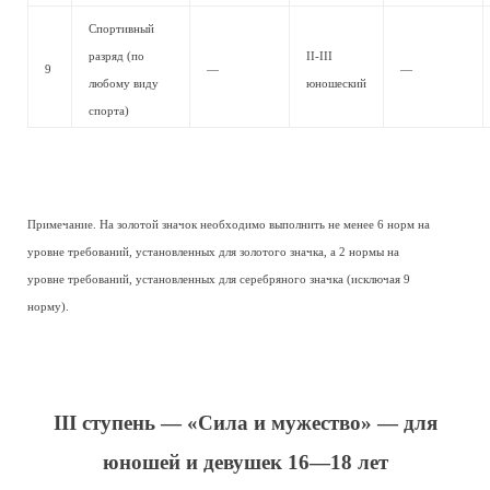
Спортивный
разряд (по
II-III
9
—
—
любому виду
юношеский
спорта)
Примечание. На золотой значок необходимо выполнить не менее 6 норм на
уровне требований, установленных для золотого значка, а 2 нормы на
уровне требований, установленных для серебряного значка (исключая 9
норму).
III ступень — «Сила и мужество» — для
юношей и девушек 16—18 лет