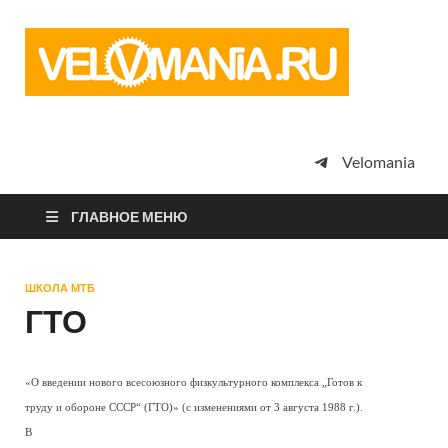
Vel
Сообщество
профессион
велоспорта,
энтузиастов
велотуризма
Velomania
просто
любителей
велосипедов
ГЛАВНОЕ МЕНЮ
ШКОЛА МТБ
ГТО
«О введении нового всесоюзного физкультурного комплекса „Готов к
труду и обороне СССР“ (ГТО)» (с изменениями от 3 августа 1988 г.).
В