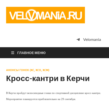
Vel
Сообщество
профессион
велоспорта,
энтузиастов
велотуризма
Velomania
просто
любителей
велосипедов
ГЛАВНОЕ МЕНЮ
АНОНСЫ ГОНОК (XC, XCO, XCM)
Кросс-кантри в Керчи
В Керчи пройдут велосипедные гонки по спортивной дисциплине кросс-кантри.
Мероприятие планируется приблизительно на 29 сентября.