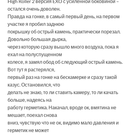
High Roller 2 версия EXO с усиленной боковиной –
остался очень доволен.
Правда на гонке, в самый первый день, на первом
участке я пробил заднюю
покрышку об острый камень, практически порезал.
Довольно большая дырка,
через которую сразу вышло много воздуха, пока я
ехал на полуспущенном
колесе, я замял обод об следующий острый камень.
Вот тут я растерялся,
первый раз на гонке на бескамерке и сразу такой
казус. Остановился, что
делать не знаю, то ли ставить камеру, то ли качать
больше, надеясь на
работу герметика. Накачал, вроде ок, вмятина не
мешает, поехал снова
вниз, чувствую что не ок, видимо мало давления и
герметик не может