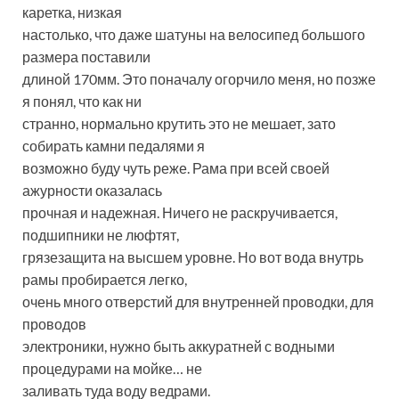
каретка, низкая
настолько, что даже шатуны на велосипед большого
размера поставили
длиной 170мм. Это поначалу огорчило меня, но позже
я понял, что как ни
странно, нормально крутить это не мешает, зато
собирать камни педалями я
возможно буду чуть реже. Рама при всей своей
ажурности оказалась
прочная и надежная. Ничего не раскручивается,
подшипники не люфтят,
грязезащита на высшем уровне. Но вот вода внутрь
рамы пробирается легко,
очень много отверстий для внутренней проводки, для
проводов
электроники, нужно быть аккуратней с водными
процедурами на мойке… не
заливать туда воду ведрами.