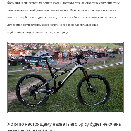
большим количеством хороших людей, которые так же страстно увлечены этим
замечательным изобретением человечества. Всю свою велосипедную жизнь я
мечтал о карбоновом двухподвесе, и только сейчас, по прошествии стольких
лет, я смог осуществить свою мечту, которая воплотилась в виде
карбоновой эндуро машины Lapierre Spicy.
Хотя по настоящему назвать его Spicy будет не очень