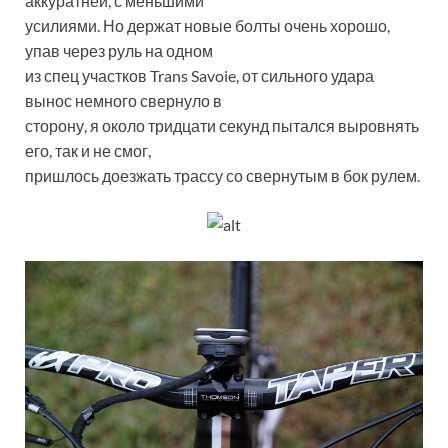
аккуратней, с меньшими
усилиями. Но держат новые болты очень хорошо,
упав через руль на одном
из спец участков Trans Savoie, от сильного удара
вынос немного свернуло в
сторону, я около тридцати секунд пытался выровнять
его, так и не смог,
пришлось доезжать трассу со свернутым в бок рулем.