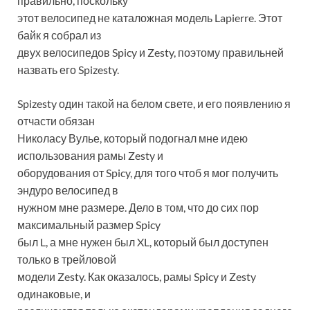
правильно, поскольку
этот велосипед не каталожная модель Lapierre. Этот
байк я собрал из
двух велосипедов Spicy и Zesty, поэтому правильней
назвать его Spizesty.
Spizesty один такой на белом свете, и его появлению я
отчасти обязан
Николасу Вулье, который подогнал мне идею
использования рамы Zesty и
оборудования от Spicy, для того чтоб я мог получить
эндуро велосипед в
нужном мне размере. Дело в том, что до сих пор
максимальный размер Spicy
был L, а мне нужен был XL, который был доступен
только в трейловой
модели Zesty. Как оказалось, рамы Spicy и Zesty
одинаковые, и