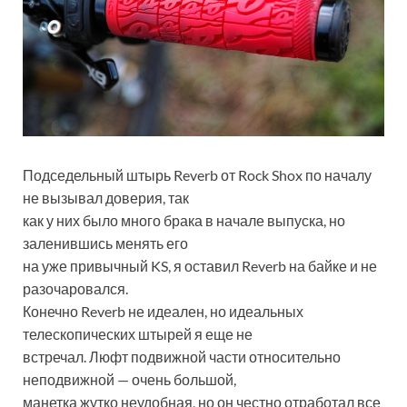
Подседельный штырь Reverb от Rock Shox по началу
не вызывал доверия, так
как у них было много брака в начале выпуска, но
заленившись менять его
на уже привычный KS, я оставил Reverb на байке и не
разочаровался.
Конечно Reverb не идеален, но идеальных
телескопических штырей я еще не
встречал. Люфт подвижной части относительно
неподвижной — очень большой,
манетка жутко неудобная, но он честно отработал все