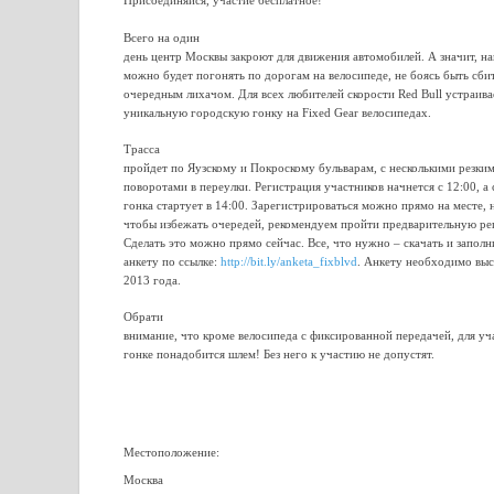
Присоединяйся, участие бесплатное!
Всего на один
день центр Москвы закроют для движения автомобилей. А значит, на
можно будет погонять по дорогам на велосипеде, не боясь быть сб
очередным лихачом. Для всех любителей скорости Red Bull устраива
уникальную городскую гонку на Fixed Gear велосипедах.
Трасса
пройдет по Яузскому и Покроскому бульварам, с несколькими резки
поворотами в переулки. Регистрация участников начнется с 12:00, а 
гонка стартует в 14:00. Зарегистрироваться можно прямо на месте, 
чтобы избежать очередей, рекомендуем пройти предварительную ре
Сделать это можно прямо сейчас. Все, что нужно – скачать и заполн
анкету по ссылке:
http://bit.ly/anketa_fixblvd
. Анкету необходимо выс
2013 года.
Обрати
внимание, что кроме велосипеда с фиксированной передачей, для уч
гонке понадобится шлем! Без него к участию не допустят.
Местоположение:
Москва