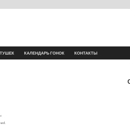
Velomania
Сообщество профессионалов велоспорта, энтузиастов велотуризма
АТУШЕК
КАЛЕНДАРЬ ГОНОК
КОНТАКТЫ
 с
ard.