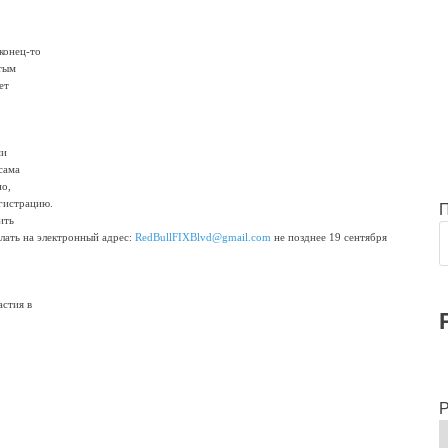
конец-то
итым
ет
ми
сама
но,
гистрацию.
ить
лать на электронный адрес:
RedBullFIXBlvd@gmail.com
не позднее 19 сентября
астия в
Р