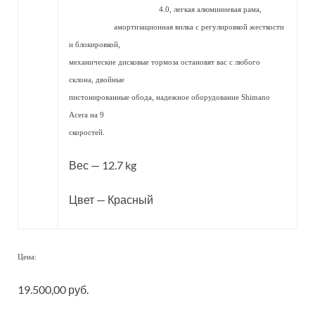
4.0, легкая алюминиевая рама,
амортизационная вилка с регулировкой жесткости
и блокировкой,
механические дисковые тормоза остановят вас с любого
склона, двойные
пистонированные обода, надежное оборудование Shimano
Acera на 9
скоростей.
Вес — 12.7 kg
Цвет — Красный
Цена:
19.500,00 руб.