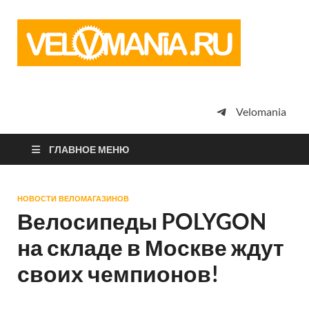
Vel
Сообщество
профессион
велоспорта,
энтузиастов
велотуризма
Velomania
просто
любителей
велосипедов
ГЛАВНОЕ МЕНЮ
НОВОСТИ ВЕЛОМАГАЗИНОВ
Велосипеды POLYGON
на складе в Москве ждут
своих чемпионов!