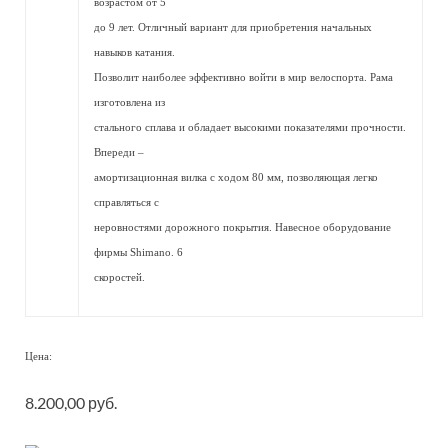
возрастом от 5
до 9 лет. Отличный вариант для приобретения начальных
навыков катания.
Позволит наиболее эффективно войти в мир велоспорта. Рама
изготовлена из
стального сплава и обладает высокими показателями прочности.
Впереди –
амортизационная вилка с ходом 80 мм, позволяющая легко
справляться с
неровностями дорожного покрытия. Навесное оборудование
фирмы Shimano. 6
скоростей.
Цена:
8.200,00 руб.