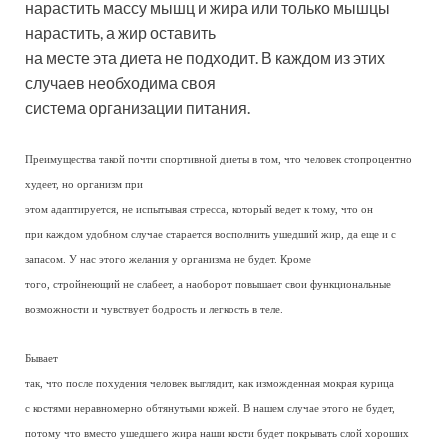
нарастить массу мышц и жира или только мышцы
нарастить, а жир оставить
на месте эта диета не подходит. В каждом из этих
случаев необходима своя
система организации питания.
Преимущества такой почти спортивной диеты в том, что человек стопроцентно
худеет, но организм при
этом адаптируется, не испытывая стресса, который ведет к тому, что он
при каждом удобном случае старается восполнить ушедший жир, да еще и с
запасом. У нас этого желания у организма не будет. Кроме
того, стройнеющий не слабеет, а наоборот повышает свои функциональные
возможности и чувствует бодрость и легкость в теле.
Бывает
так, что после похудения человек выглядит, как изможденная мокрая курица
с костями неравномерно обтянутыми кожей. В нашем случае этого не будет,
потому что вместо ушедшего жира наши кости будет покрывать слой хороших