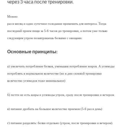
через 3 часа после тренировки.
Можно
раз в месяц и одно суточное голодание применить для интереса. Тогда
последний прием пищи за 5-6 часов до тренировки, а потом уже только
следующим утром позавтракаешь белками с овощами.
Основные принципы:
а) увеличить потребление белков, уменьшив потребление жиров. А углеводы
потреблять в нормальном количестве (но в дни силовой тренировки
количество углеводов тоже минимальное)
б) почти не есть жиры и углеводы утром, сразу после тренировки и вечером
в) питание дробить на большое количество приемов (5-6 раз в день)
г) питание разделять: белки отдельно (утром, после тренировки и вечером).