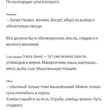
По полпорции супа и второго.
Завтрак
— белки (творог, молоко, йогурт, яйцо) на выбор и
обязательно овощи.
Все должно быть обезжиренное, масла, сладкого и
мучного минимум.
(типа ланч) — тут уже можно поесть
2-ой завтрак
углеводов и жиров. Макарончики, каша, картошка…
мясо, рыба, сыр. Маааленькую порцию.
Обед
— обычный только тоже маааленький. Можно только
супа похлебать и хорош.
Хлеба старайся не есть. Отруби, хлебцы можно. Чуть
сладкого.