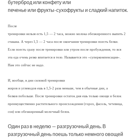
бутерброд или конфету или
печенье или фрукты-сухофрукты и сладкий напиток.
После
тренировки нельзя есть 1,5 — 2 часа, можно молока обезжиренного выпить 2
стакана. А через 1,5 — 2 часа после окончания тренировки поесть белки.
Если поесть сразу после тренировки или утром после пробуждения, то вся
эта еда очень резко впитается в тело. Называется это «суперкомпенсация».
Нам это сейчас не надо.
И, вообще, в дни силовой тренировки
жиров и углеводов ешь в 1,5-2 раза меньше, чем в обычные дни, а
белков побольше. После тренировки остаток дня ешь только овощи и белок
преимущественно растительного происхождения (горох, фасоль, чечевица,
соя) или обезжиренный молочный белок.
Один раз в неделю — разгрузочный день. В
разгрузочный день поешь только немного овощей