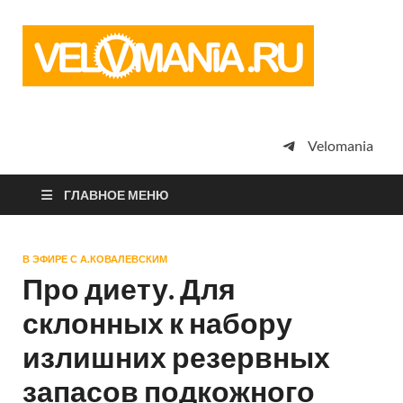
Vel
Сообщество
профессион
велоспорта,
энтузиастов
велотуризма
Velomania
просто
любителей
велосипедов
ГЛАВНОЕ МЕНЮ
В ЭФИРЕ С А.КОВАЛЕВСКИМ
Про диету. Для
склонных к набору
излишних резервных
запасов подкожного