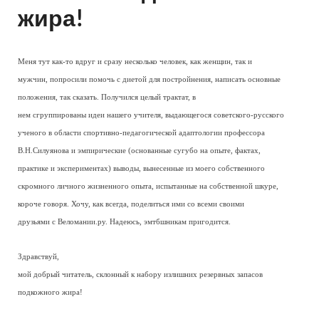
жира!
Меня тут как-то вдруг и сразу несколько человек, как женщин, так и
мужчин, попросили помочь с диетой для постройнения, написать основные
положения, так сказать. Получился целый трактат, в
нем сгруппированы идеи нашего учителя, выдающегося советского-русского
ученого в области спортивно-педагогической адаптологии профессора
В.Н.Силуянова и эмпирические (основанные сугубо на опыте, фактах,
практике и экспериментах) выводы, вынесенные из моего собственного
скромного личного жизненного опыта, испытанные на собственной шкуре,
короче говоря. Хочу, как всегда, поделиться ими со всеми своими
друзьями с Веломании.ру. Надеюсь, эмтбшникам пригодится.
Здравствуй,
мой добрый читатель, склонный к набору излишних резервных запасов
подкожного жира!