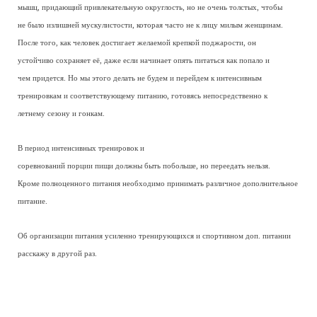
мышц, придающий привлекательную округлость, но не очень толстых, чтобы
не было излишней мускулистости, которая часто не к лицу милым женщинам.
После того, как человек достигает желаемой крепкой поджарости, он
устойчиво сохраняет её, даже если начинает опять питаться как попало и
чем придется. Но мы этого делать не будем и перейдем к интенсивным
тренировкам и соответствующему питанию, готовясь непосредственно к
летнему сезону и гонкам.
В период интенсивных тренировок и
соревнований порции пищи должны быть побольше, но переедать нельзя.
Кроме полноценного питания необходимо принимать различное дополнительное
питание.
Об организации питания усиленно тренирующихся и спортивном
доп. питании
расскажу в другой раз.