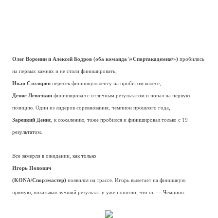
Олег Воронин и Алексей Бодров (оба команда \»Спортакадемия\»)
пробились
на первых камнях и не стали финишировать,
Иван Столяров
пересек финишную ленту на пробитом колесе,
Денис Левочкин
финишировал с отличным результатом и попал на первую
позицию. Один из лидеров соревнования, чемпион прошлого года,
Зарецкий Денис
, к сожалению, тоже пробился и финишировал только с 19
результатом.
Все замерли в ожидании, как только
Игорь Попович
(KONA/Спортмастер)
появился на трассе. Игорь вылетает на финишную
прямую, показывая лучший результат и уже понятно, что он — Чемпион.