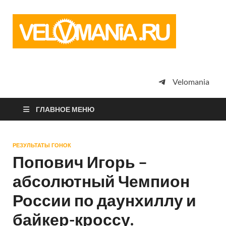
Vel
Сообщество
профессион
велоспорта,
энтузиастов
велотуризма
Velomania
просто
любителей
велосипедов
ГЛАВНОЕ МЕНЮ
РЕЗУЛЬТАТЫ ГОНОК
Попович Игорь –
абсолютный Чемпион
России по даунхиллу и
байкер-кроссу.