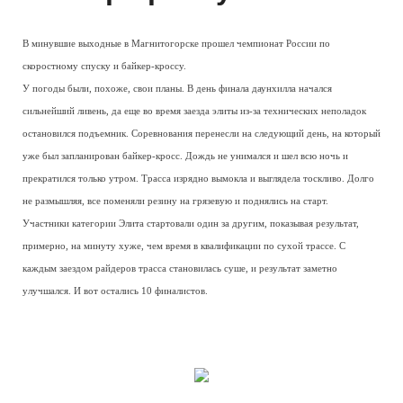
В минувшие выходные в Магнитогорске прошел чемпионат России по
скоростному спуску и байкер-кроссу.
У погоды были, похоже, свои планы. В день финала даунхилла начался
сильнейший ливень, да еще во время заезда элиты из-за технических неполадок
остановился подъемник. Соревнования перенесли на следующий день, на который
уже был запланирован байкер-кросс. Дождь не унимался и шел всю ночь и
прекратился только утром. Трасса изрядно вымокла и выглядела тоскливо. Долго
не размышляя, все поменяли резину на грязевую и поднялись на старт.
Участники категории Элита стартовали один за другим, показывая результат,
примерно, на минуту хуже, чем время в квалификации по сухой трассе. С
каждым заездом райдеров трасса становилась суше, и результат заметно
улучшался. И вот остались 10 финалистов.