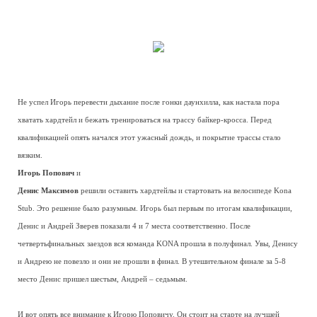
Не успел Игорь перевести дыхание после гонки даунхилла, как настала пора
хватать хардтейл и бежать тренироваться на трассу байкер-кросса. Перед
квалификацией опять начался этот ужасный дождь, и покрытие трассы стало
вязким.
Игорь Попович
и
Денис Максимов
решили оставить хардтейлы и стартовать на велосипеде Kona
Stub. Это решение было разумным. Игорь был первым по итогам квалификации,
Денис и Андрей Зверев показали 4 и 7 места соответственно. После
четвертьфинальных заездов вся команда KONA прошла в полуфинал. Увы, Денису
и Андрею не повезло и они не прошли в финал. В утешительном финале за 5-8
место Денис пришел шестым, Андрей – седьмым.
И вот опять все внимание к Игорю Поповичу. Он стоит на старте на лучшей