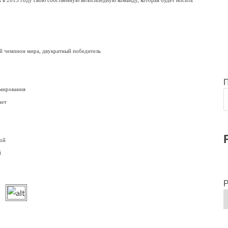
 в 2015 году свою собственную велосипедную команду, которая будет носить
 чемпион мира, двукратный победитель
рмирования
ает
дой
й
Р