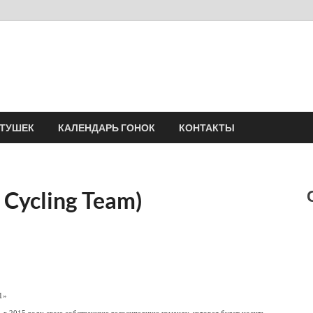
Velomania
Сообщество профессионалов велоспорта, энтузиастов велотуризма
АТУШЕК
КАЛЕНДАРЬ ГОНОК
КОНТАКТЫ
 Cycling Team)
1»