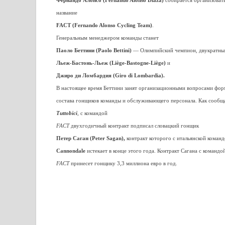
Фернандо Алонсо (Fernando Alonso Díazà)
собирается организовать
название
FACT (Fernando Alonso Cycling Team)
.
Генеральным менеджером команды станет
Паоло Беттини (Paolo Bettini)
— Олимпийский чемпион, двукратный
Льеж-Бастонь-Льеж (Liège-Bastogne-Liège)
и
Джиро ди Ломбардия (Giro di Lombardia).
В настоящее время Беттини занят организационными вопросами фо
состава гонщиков команды и обслуживающего персонала. Как сообщ
Tuttobici
, с командой
FACT
двухгодичный контракт подписал словацкий гонщик
Петер Саган (Peter Sagan),
контракт которого с итальянской коман
Cannondale
истекает в конце этого года. Контракт Сагана с командо
FACT
принесет гонщику 3,3 миллиона евро в год.