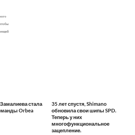
о
много
 чтобы
пающий
 Замалиева стала
35 лет спустя, Shimano
оманды Orbea
обновила свои шипы SPD.
Теперь у них
многофункциональное
зацепление.