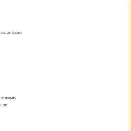
рнандо Алонсо
ганизовать
 с 2015