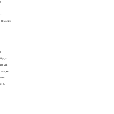
t
со
ю команду
I
 будут
вью AS
, людям,
атом
й. С