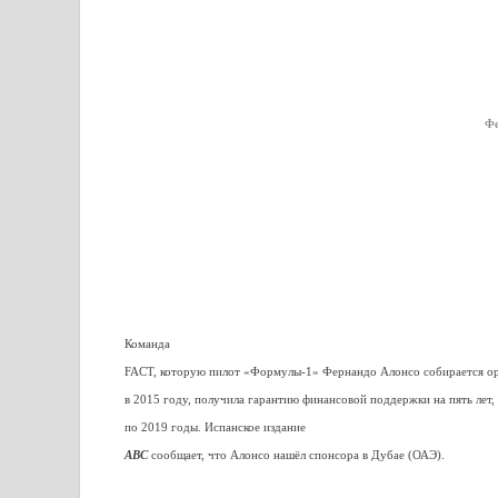
Фе
Команда
FACT, которую пилот «Формулы-1» Фернандо Алонсо собирается ор
в 2015 году, получила гарантию финансовой поддержки на пять лет,
по 2019 годы. Испанское издание
ABC
сообщает, что Алонсо нашёл спонсора в Дубае (ОАЭ).