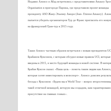
Недавно Алонсо и Абад встретились с представителями Amaury Spor
Organisation в пригороде Парижа, где представили проект команды
президенту ASO Жану-Этьенну Амори (Jean- Etienne Amaury). Алон
пытается убедить организаторов Тур де Франс пригласить его нову
на французский Гран-тур в 2015 году.
Также Алонсо частным образом встречался с новым президентом UC
Брайаном Куксоном, с которым обсудил новые правила UCI, которые
введены в 2015, и место будущей команды в новой системе. В интер
Брайан Куксон сказал: «Наша цель – помочь таким людям как Алонсо
которые хотят инвестировать в велоспорт». Алонсо доволен результ
беседы с Куксоном: «Будем мы в World Tour – вопрос второстепенны
такой отличной командой, которую мы создадим, нам гарантировано
присутствие на главных гонках».