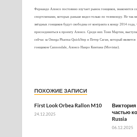
Фернандо Алонсо постоянно изучает рынок гонщиков, знакомится с
спортсменами, которых раньше видел только по телевизору. Не так 
звёздных гонщиков будут свободны от контракта к концу 2014 года,
присоединиться к проекту Алонсо. Среди них Тони Мартин, высту
сейчас за Omega Pharma-QuickStep и Петер Саган, который является
гонщиком Cannondale, Алонсо Наиро Кинтана (Movistar).
ПОХОЖИЕ ЗАПИСИ
First Look Orbea Rallon M10
Виктория
частью к
24.12.2025
Russia
06.12.2025