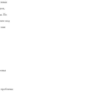
улевая
ров,
лы. По
екте под
 имя
ровья
 проблемы.