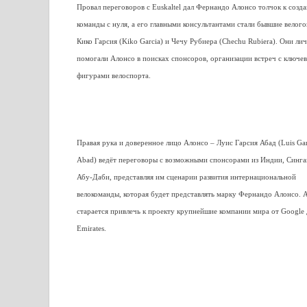
Провал переговоров с Euskaltel дал Фернандо Алонсо толчок к созд
команды с нуля, а его главными консультантами стали бывшие велог
Кико Гарсия (Kiko Garcia) и Чечу Рубиера (Chechu Rubiera). Они ли
помогали Алонсо в поисках спонсоров, организации встреч с ключе
фигурами велоспорта.
Правая рука и доверенное лицо Алонсо – Луис Гарсия Абад (Luis Gar
Abad) ведёт переговоры с возможными спонсорами из Индии, Синга
Абу-Даби, представляя им сценарии развития интернациональной
велокоманды, которая будет представлять марку Фернандо Алонсо. 
старается привлечь к проекту крупнейшие компании мира от Google 
Emirates.