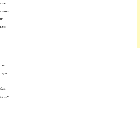
анию
онщики
чно
выми
cía
пура,
Абад
до Fly