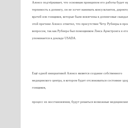
Алонсо подчёркивает, что основным принципом его работы будет н
терпимость к допингу, он не хочет нанимать консультантов, директо
врачей или гонщиков, которые были вовлечены в допинговые сканда
этой причине Алонсо отметил, что присутствие Чечу Рубиеры в про
во
просом, так как Рубиера был помощником Лэнса Армстронга и его
упоминается в докладе USADA.
Ещё одной инициативой Алонсо является создание собственного
медицинского центра, в котором будет отслеживаться состояние здо
гонщиков,
процесс их восстановления, будут
решаться возможные медицинские