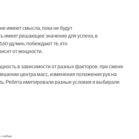
не имеют смысла, пока не будут
ь имеет решающее значение для успеха, в
 160 уд/мин, побеждают те, кто
висит от мощности.
щность в зависимости от разных факторов: при смене
мешении центра масс, изменения положения рук на
ать. Ребята имитировали разные условия и выбирали
ь слабые