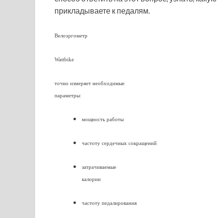
прикладываете к педалям.
Велоэргометр
Wattbike
точно измеряет необходимые
параметры:
мощность работы
частоту сердечных сокращений
затрачиваемые
калории
частоту педалирования