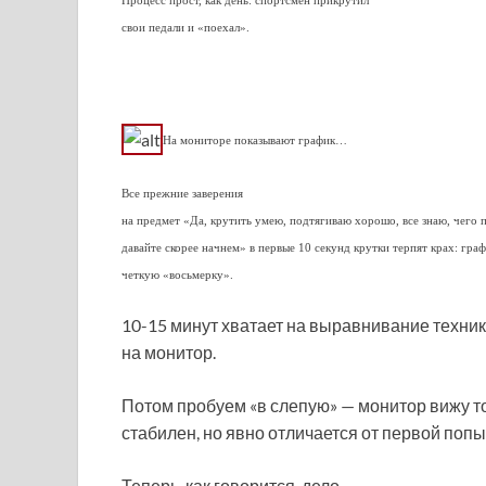
Процесс прост, как день: спортсмен прикрутил
свои педали и «поехал».
На мониторе показывают график…
Все прежние заверения
на предмет «Да, крутить умею, подтягиваю хорошо, все знаю, чего 
давайте скорее начнем» в первые 10 секунд крутки терпят крах: гра
четкую «восьмерку».
10-15 минут хватает на выравнивание техник
на монитор.
Потом пробуем «в слепую» — монитор вижу то
стабилен, но явно отличается от первой попы
Теперь, как говорится, дело