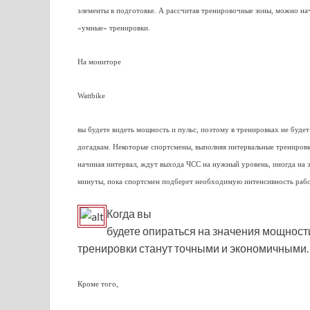
элементы в подготовке. А рассчитав тренировочные зоны, можно на
«умные» тренировки.
На мониторе
Wattbike
вы будете видеть мощность и пульс, поэтому в тренировках не будет
догадкам. Некоторые спортсмены, выполняя интервальные трениров
начиная интервал, ждут выхода ЧСС на нужный уровень, иногда на 
минуты, пока спортсмен подберет необходимую интенсивность раб
Когда вы
будете опираться на значения мощност
тренировки станут точными и экономичными.
Кроме того,