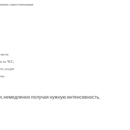
чинать самостоятельные
 места
ки по ЧСС,
это уходят
оты.
и, немедленно получая нужную интенсивность,