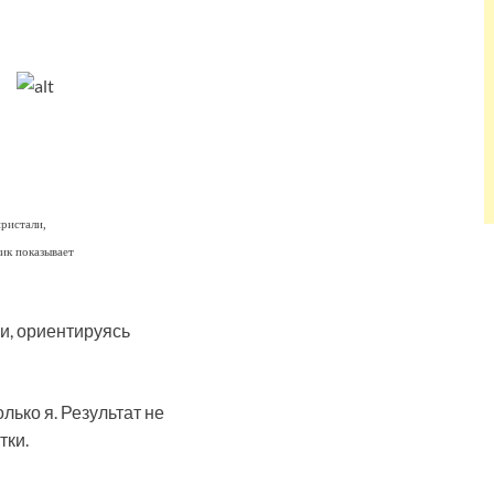
пристали,
фик показывает
и, ориентируясь
лько я. Результат не
тки.