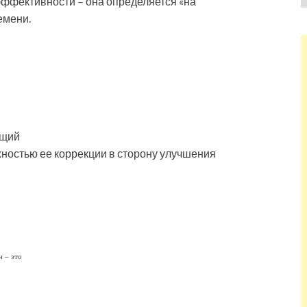
эффективности – она определяется «на
емени.
ющий
жностью ее коррекции в сторону улучшения
н – это