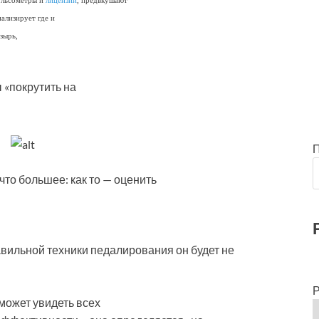
пульсометры и
лицензии
, предвкушают
ализирует где и
зырь,
«покрутить на
то большее: как то — оценить
авильной техники педалирования он будет не
Р
может увидеть всех