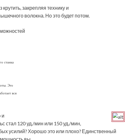
з крутить, закрепляя технику и
шечного волокна. Но это будет потом.
зможностей
го станка
оты. Это
аботает вся
 и
ьс стал 120 уд./мин или 150 уд./мин,
обых усилий? Хорошо это или плохо? Единственный
ю мощность вы