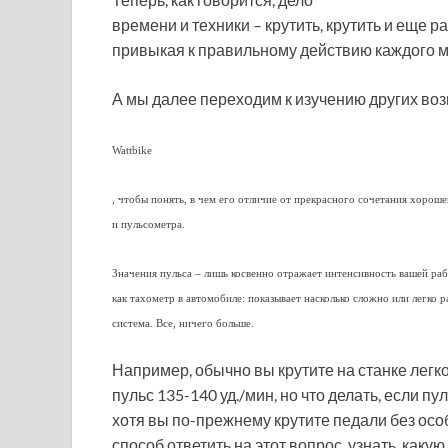
времени и техники – крутить, крутить и еще ра
привыкая к правильному действию каждого мы
А мы далее переходим к изучению других во
Wattbike
, чтобы понять, в чем его отличие от прекрасного сочетания хороше
и пульсометра.
Значения пульса – лишь косвенно отражает интенсивность вашей раб
как тахометр в автомобиле: показывает насколько сложно или легко р
система. Все, ничего больше.
Например, обычно вы крутите на станке легко
пульс 135-140 уд./мин, но что делать, если пул
хотя вы по-прежнему крутите педали без ос
способ ответить на этот вопрос, узнать, каку