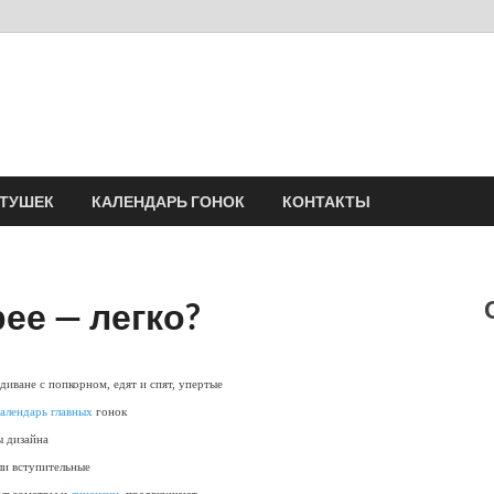
Velomania
Сообщество профессионалов велоспорта, энтузиастов велотуризма
АТУШЕК
КАЛЕНДАРЬ ГОНОК
КОНТАКТЫ
рее — легко?
 диване с попкорном, едят и спят, упертые
алендарь главных
гонок
ы дизайна
ли вступительные