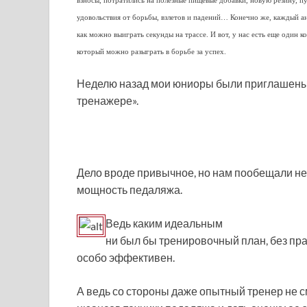
взносы, потратились на полезные пищевые добавки, новую резину, 
удовольствия от борьбы, взлетов и падений… Конечно же, каждый ан
как можно выиграть секунды на трассе. И вот, у нас есть еще один ко
который можно разыграть в борьбе за успех.
Неделю назад мои юниоры были приглашены 
тренажере».
Дело вроде привычное, но нам пообещали неч
мощность педаляжа.
Ведь каким идеальным
ни был бы тренировочный план, без пр
особо эффективен.
А ведь со стороны даже опытный тренер не с