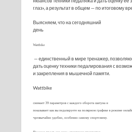
нюансов техники педаляжа и дать оценку ее 
глаз», а результат в общем — по итоговому вр
Выясняем, что на сегодняшний
день
Wattbike
— единственный в мире тренажер, позволя
дать оценку техники педалирования с возмо
и закрепления в мышечной памяти.
Wattbike
снимает 39 параметров с каждого оборота шатуна и
показывает как вы педалируете на полярном графике в режиме онлай
чрезвычайно удобно, особенно самому спортсмену.