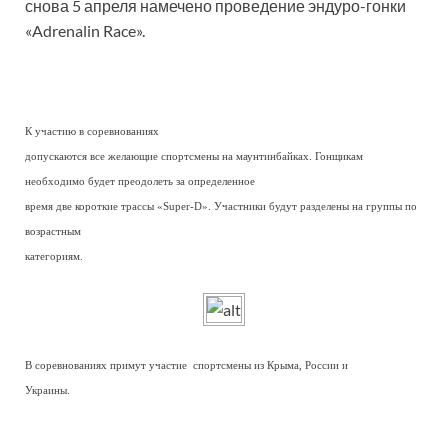
снова 5 апреля намечено проведение эндуро-гонки
«Adrenalin Race».
К участию в соревнованиях
допускаются все желающие спортсмены на маунтинбайках. Гонщикам
необходимо будет преодолеть за определенное
время две короткие трассы «Super-D». Участники будут разделены на группы по
возрастным
категориям.
В соревнованиях примут участие спортсмены из Крыма, России и
Украины.