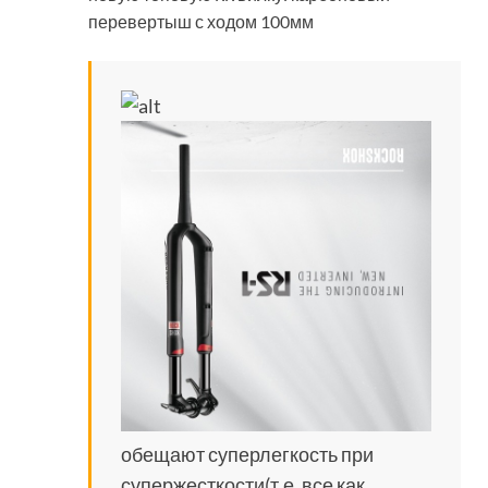
перевертыш с ходом 100мм
обещают суперлегкость при
супержесткости(т.е. все как