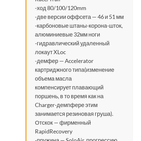
-ход 80/100/120mm
-две версии оффсета — 46 и 51 мм
-карбоновые штаны-корона-шток,
алюминиевые 32мм ноги
-гидравлический удаленный
локаут XLoc
-демфер — Accelerator
картриджного типа(изменение
объема масла
компенсирует плавающий
поршень, в то время как на
Charger-демпфере этим
занимается резиновая груша).
Отскок — фирменный
RapidRecovery
-пружина — SoloAir, прогрессию