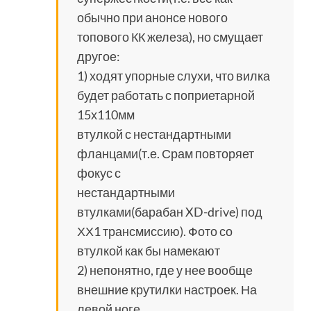
обычно при анонсе нового
топового КК железа), но смущает
другое:
1) ходят упорные слухи, что вилка
будет работать с поприетарной
15х110мм
втулкой с нестандартными
фланцами(т.е. Срам повторяет
фокус с
нестандартными
втулками(барабан XD-drive) под
ХХ1 трансмиссию). Фото со
втулкой как бы намекают
2) непонятно, где у нее вообще
внешние крутилки настроек. На
левой ноге