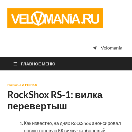
Vel
Сообщество
профессион
велоспорта,
энтузиастов
велотуризма
Velomania
просто
любителей
велосипедов
ГЛАВНОЕ МЕНЮ
НОВОСТИ РЫНКА
RockShox RS-1: вилка
перевертыш
Как известно, на днях RockShox анонсировал
новую топовую КК вилку: карбоновый