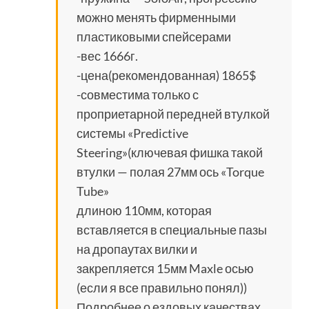
можно менять фирменными
пластиковыми спейсерами
-вес 1666г.
-цена(рекомендованная) 1865$
-совместима только с
проприетарной передней втулкой
системы «Predictive
Steering»(ключевая фишка такой
втулки — полая 27мм ось «Torque
Tube»
длиною 110мм, которая
вставляется в специальные пазы
на дропаутах вилки и
закрепляется 15мм Maxle осью
(если я все правильно понял))
Подробнее о ездовых качествах