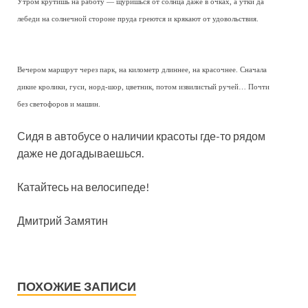
Утром крутишь на работу — щуришься от солнца даже в очках, а утки да
лебеди на солнечной стороне пруда греются и крякают от удовольствия.
Вечером маршрут через парк, на километр длиннее, на красочнее. Сначала
дикие кролики, гуси, норд-шор, цветник, потом извилистый ручей… Почти
без светофоров и машин.
Сидя в автобусе о наличии красоты где-то рядом
даже не догадываешься.
Катайтесь на велосипеде!
Дмитрий Замятин
ПОХОЖИЕ ЗАПИСИ