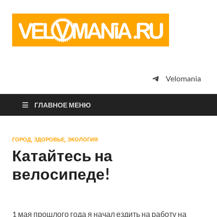
Vel
Сообщество
профессион
велоспорта,
энтузиастов
велотуризма
Velomania
просто
любителей
велосипедов
ГЛАВНОЕ МЕНЮ
ГОРОД, ЗДОРОВЬЕ, ЭКОЛОГИЯ
Катайтесь на
велосипеде!
1 мая прошлого года я начал ездить на работу на