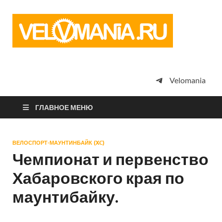
Vel
Сообщество
профессион
велоспорта,
энтузиастов
велотуризма
Velomania
просто
любителей
велосипедов
ГЛАВНОЕ МЕНЮ
ВЕЛОСПОРТ-МАУНТИНБАЙК (XC)
Чемпионат и первенство
Хабаровского края по
маунтибайку.