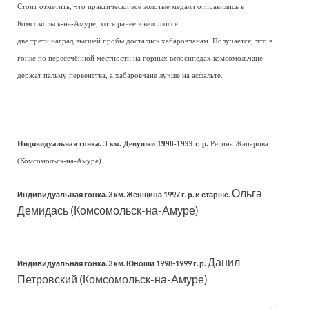
Стоит отметить, что практически все золотые медали отправились в
Комсомольск-на-Амуре, хотя ранее в велошоссе
две трети наград высшей пробы достались хабаровчанам. Получается, что в
гонке по пересечённой местности на горных велосипедах комсомольчане
держат пальму первенства, а хабаровчане лучше на асфальте.
Индивидуальная гонка. 3 км. Девушки 1998-1999 г. р.
Регина Жапарова
(Комсомольск-на-Амуре)
Ольга
Индивидуальная гонка. 3 км. Женщина 1997 г. р. и старше.
Демидась (Комсомольск-на-Амуре)
Данил
Индивидуальная гонка. 3 км. Юноши 1
998-1999 г. р.
Петровский (Комсомольск-на-Амуре)