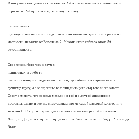
В минувшие выходные в окрестностях Хабаровска завершился чемпионат и
первенство Хабаровского края по маунтибайку.
Соревнования
проходили на специально подготовленной кольцевой трассе на пересечённой
местности, недалеко от Воронежа-2. Мероприятие собрало около 50
велосипедистов.
Спортсмены боролись в двух д
исциплинах: в субботу
был кросс-кантри с раздельным стартом, где победитель определялся по
лучшему кругу, а в воскресенье велосипедисты уже стартовали все вместе.
Стоит отметить, что золотые медали и в той и в другой дисциплине
достались одним и тем же спортсменам, кроме самой массовой категории у
мужчин 1997 г. р. и старше, где в первом случае выиграл хабаровчанин
Дмитрий Ден, а во втором — представитель Комсомольска-на-Амуре Александр
Экало.