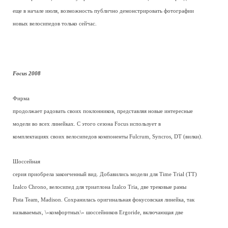
еще в начале июля, возможность публично демонстрировать фотографии
новых велосипедов только сейчас.
Focus 2008
Фирма
продолжает радовать своих поклонников, представляя новые интересные
модели во всех линейках. С этого сезона Focus использует в
комплектациях своих велосипедов компоненты Fulcrum, Syncros, DT (вилки).
Шоссейная
серия приобрела законченный вид. Добавились модели для Time Trial (TT)
Izalco Chrono, велосипед для триатлона Izalco Tria, две трековые рамы
Pista Team, Madison. Сохранилась оригинальная фокусовская линейка, так
называемых, \»комфортных\» шоссейников Ergoride, включающая две