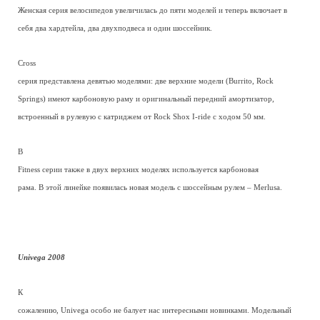
Женская серия велосипедов увеличилась до пяти моделей и теперь включает в
себя два хардтейла, два двухподвеса и один шоссейник.
Cross
серия представлена девятью моделями: две верхние модели (Burrito, Rock
Springs) имеют карбоновую раму и оригинальный передний амортизатор,
встроенный в рулевую с катриджем от Rock Shox I-ride с ходом 50 мм.
В
Fitness серии также в двух верхних моделях используется карбоновая
рама. В этой линейке появилась новая модель с шоссейным рулем – Merlusa.
Univega 2008
К
сожалению, Univega особо не балует нас интересными новинками. Модельный