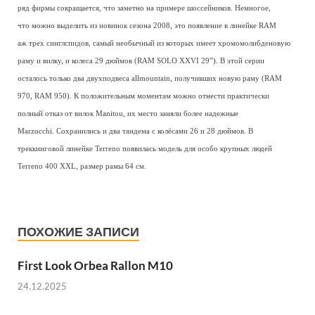
ряд фирмы сокращается, что заметно на примере шоссейников. Немногое,
что можно выделить из новинок сезона 2008, это появление в линейке RAM
аж трех синглспидов, самый необычный из которых имеет хромомолибденовую
раму и вилку, и колеса 29 дюймов (RAM SOLO XXVI 29”). В этой серии
осталось только два двухподвеса allmountain, получивших новую раму (RAM
970, RAM 950). К положительным моментам можно отнести практически
полный отказ от вилок Manitou, их место заняли более надежные
Marzocchi. Сохранились и два тандема с колёсами 26 и 28 дюймов. В
треккинговой линейке Terreno появилась модель для особо крупных людей
Terreno 400 XXL, размер рамы 64 см.
ПОХОЖИЕ ЗАПИСИ
First Look Orbea Rallon M10
24.12.2025