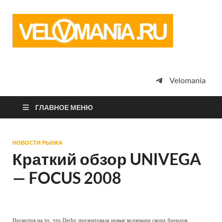
Vel
Сообщество
профессион
велоспорта,
энтузиастов
велотуризма
Velomania
просто
любителей
велосипедов
ГЛАВНОЕ МЕНЮ
НОВОСТИ РЫНКА
Краткий обзор UNIVEGA
— FOCUS 2008
Несмотря на то, что Derby презентовала новые коллекции своих брендов