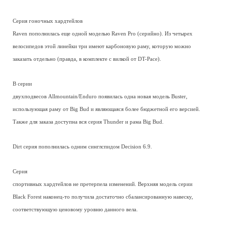
Серия гоночных хардтейлов
Raven пополнилась еще одной моделью Raven Pro (серийно). Из четырех
велосипедов этой линейки три имеют карбоновую раму, которую можно
заказать отдельно (правда, в комплекте с вилкой от DT-Pace).
В серии
двухподвесов Allmountain/Enduro появилась одна новая модель Buster,
использующая раму от Big Bud и являющаяся более бюджетной его версией.
Также для заказа доступна вся серия Thunder и рама Big Bud.
Dirt серия пополнилась одним синглспидом Decision 6.9.
Серия
спортивных хардтейлов не претерпела изменений. Верхняя модель серии
Black Forest наконец-то получила достаточно сбалансированную навеску,
соответствующую ценовому уровню данного вела.