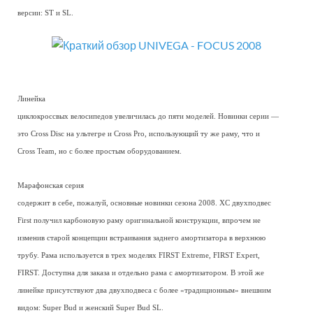
версии: ST и SL.
Линейка
циклокроссвых велосипедов увеличилась до пяти моделей. Новинки серии —
это Cross Disc на ультегре и Cross Pro, использующий ту же раму, что и
Cross Team, но с более простым оборудованием.
Марафонская серия
содержит в себе, пожалуй, основные новинки сезона 2008. XC двухподвес
First получил карбоновую раму оригинальной конструкции, впрочем не
изменив старой концепции встраивания заднего амортизатора в верхнюю
трубу. Рама используется в трех моделях FIRST Extreme, FIRST Expert,
FIRST. Доступна для заказа и отдельно рама с амортизатором. В этой же
линейке присутствуют два двухподвеса с более «традиционным» внешним
видом: Super Bud и женский Super Bud SL.