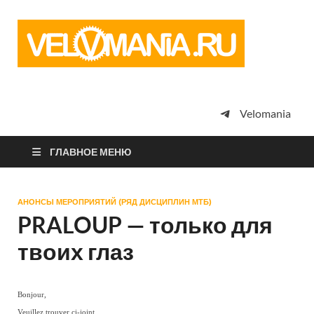
Vel
Сообщество
профессион
велоспорта,
энтузиастов
велотуризма
Velomania
просто
любителей
велосипедов
ГЛАВНОЕ МЕНЮ
АНОНСЫ МЕРОПРИЯТИЙ (РЯД ДИСЦИПЛИН МТБ)
PRALOUP — только для
твоих глаз
Bonjour,
Veuillez trouver ci-joint