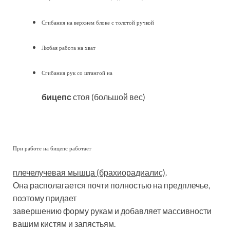
Сгибания на верхнем блоке с толстой ручкой
Любая работа на хват
Сгибания рук со штангой на
бицепс
стоя (большой вес)
При работе на бицепс работает
плечелучевая мышца (брахиорадиалис)
.
Она располагается почти полностью на предплечье,
поэтому придает
завершению форму рукам и добавляет массивности
вашим кистям и запястьям.