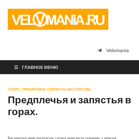
Vel
Сообщество
профессион
велоспорта,
энтузиастов
велотуризма
Velomania
просто
любителей
велосипедов
ГЛАВНОЕ МЕНЮ
СПОРТ, ТРЕНИРОВКИ, СЕКРЕКТЫ МАСТЕРСТВА
Предплечья и запястья в
горах.
Как накачать ваши предплечья, сделать ваши кисти сильными, а запястья