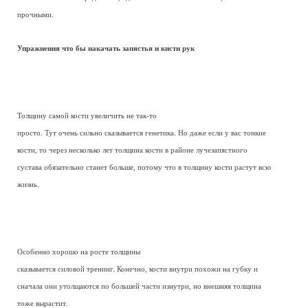
прочными.
Упражнения что бы накачать запястья и кисти рук
Толщину самой кости увеличить не так-то
просто. Тут очень сильно сказывается генетика. Но даже если у вас тонкие
кости, то через несколько лет толщина кости в районе лучезапястного
сустава обязательно станет больше, потому что в толщину кости растут всю
жизнь.
Особенно хорошо на росте толщины
сказывается силовой тренинг. Конечно, кости внутри похожи на губку и
сначала они утолщаются по большей части изнутри, но внешняя толщина
тоже вырастит.