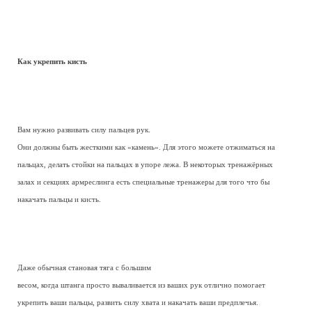
Как укрепить кисть
Вам нужно развивать силу пальцев рук.
Они должны быть жесткими как «камень». Для этого можете отжиматься на
пальцах, делать стойки на пальцах в упоре лежа. В некоторых тренажёрных
залах и секциях армреслинга есть специальные тренажеры для того что бы
накачать пальцы и кисть.
Даже обычная становая тяга с большим
весом, когда штанга просто вываливается из ваших рук отлично помогает
укрепить ваши пальцы, развить силу хвата и накачать ваши предплечья.