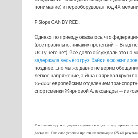
понимание) и переоборудован под 4Х механик
P Slope CANDY RED.
Однако, по приезду оказалось, что федераци
(все правильно, никаких претензий — Влад не
UCI у него нет). Все долго обсуждали это на 
задержала весь его груз: байк и всю экипиров
позднее….но мы же давно не верим обещания
легкое напряжение, а Яша наяривал круги по
to-door европейским отделением транспортн
спортсменки Жирновой Александры — из «сво
Магические круги по деревне сделали свое дело и чудо произошло
доставлен. Яша смог успешно пройти квалификацию (25-ый результат