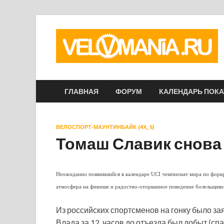
ГЛАВНАЯ
ФОРУМ
КАЛЕНДАРЬ ПОК
ВЕЛОСПОРТ-МАУНТИНБАЙК (4Х, S)
Томаш Славик снова
Неожиданно появившийся в календаре UCI чемпионат мира по форкро
атмосфера на финише и радостно-оторванное поведение болельщиков,
Из российских спортсменов на гонку было з
Влада за 12 часов до отъезда был добыт (сп