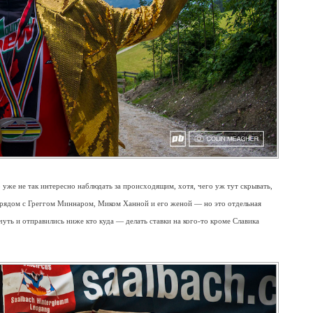
 уже не так интересно наблюдать за происходящим, хотя, чего уж тут скрывать,
ке рядом с Греггом Миннаром, Миком Ханной и его женой — но это отдельная
уть и отправились ниже кто куда — делать ставки на кого-то кроме Славика