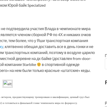
ом Юрой байк Specialized
я не подтвердила участия Влада в чемпионате мира
 является членом сборной РФ по 4Х и никаких очков
месте, тем более, что у Яши транспортная компания
ку
, клятвенно обещая доставить все в день гонки и не
м транспортных компаний, поэтому в воздухе царило
 местной деревне на дх байке (доставлен from-door-
ой компании Starbike
в спортивной одежде
его» на нем были только красные «штатские» кеды.
 — вечером, предшествующему тренировкам и квалификации, ценный груз был
Р
) и готовиться к финальной гонке чемпионата мира по форкроссу.