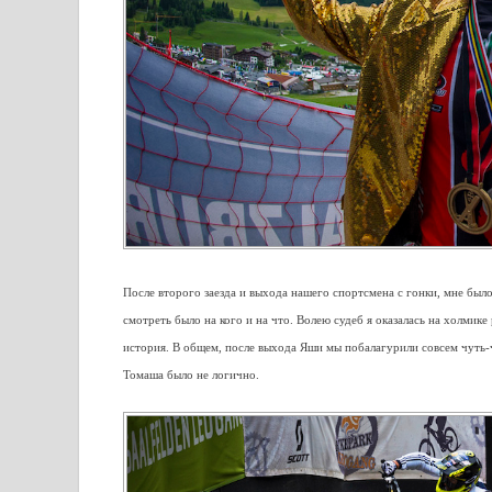
После второго заезда и выхода нашего спортсмена с гонки, мне было
смотреть было на кого и на что. Волею судеб я оказалась на холми
история. В общем, после выхода Яши мы побалагурили совсем чуть-ч
Томаша было не логично.