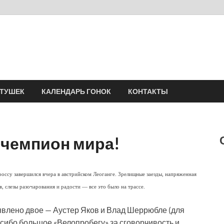
Velomania
Сообщество профессионалов велоспорта, энтузиастов велотуризма
АТУШЕК
КАЛЕНДАРЬ ГОНОК
КОНТАКТЫ
 чемпион мира!
ссу завершился вчера в австрийском Леоганге. Зрелищные заезды, напряженная
 слезы разочарования и радости — все это было на трассе.
аявлено двое — Аустер Яков и Влад Шеррюбле (для
асибо большое «Велопробегу» за сговорчивость и