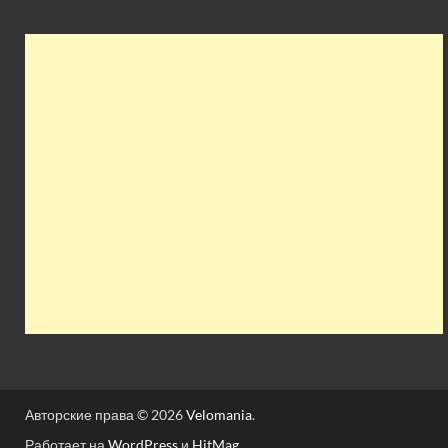
Авторские права © 2026
Velomania
.
Работает на
WordPress
и
HitMag
.