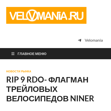
Vel
Сообщество
профессион
велоспорта,
энтузиастов
велотуризма
Velomania
просто
любителей
велосипедов
ГЛАВНОЕ МЕНЮ
НОВОСТИ РЫНКА
RIP 9 RDO- ФЛАГМАН
ТРЕЙЛОВЫХ
ВЕЛОСИПЕДОВ NINER