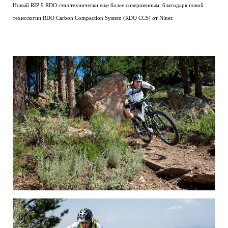
Новый RIP 9 RDO стал технически еще более совершенным, благодаря новой
технологии RDO Carbon Compaction System (RDO CCS) от Niner.