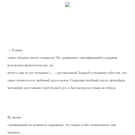
— Я занял
самое обидное место-четвертое! По сравнению с квалификацией ухудшили
результаты практически все, но
ничего еще не все потеряно\», — расстроенный Андрей успокаивал себя тем, что
скоро начнется его любимый дуал-слалом. Совершив пробный спуск, прорайдер
мгновенно восстановил свой боевой дух и был настроен только на победу.
Во время
соревнований не возникало ощущения, что парни особо напрягаются: они
катались,