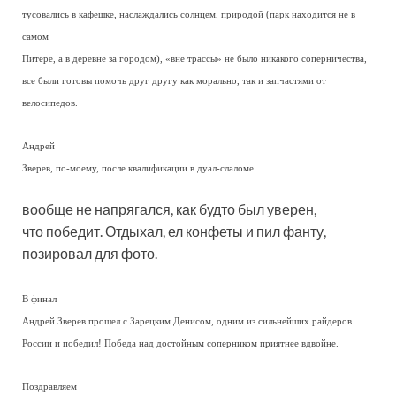
тусовались в кафешке, наслаждались солнцем, природой (парк находится не в
самом
Питере, а в деревне за городом), «вне трассы» не было никакого соперничества,
все были готовы помочь друг другу как морально, так и запчастями от
велосипедов.
Андрей
Зверев, по-моему, после квалификации в дуал-слаломе
вообще не напрягался, как будто был уверен,
что победит. Отдыхал, ел конфеты и пил фанту,
позировал для фото.
В финал
Андрей Зверев прошел с Зарецким Денисом, одним из сильнейших райдеров
России и победил! Победа над достойным соперником приятнее вдвойне.
Поздравляем