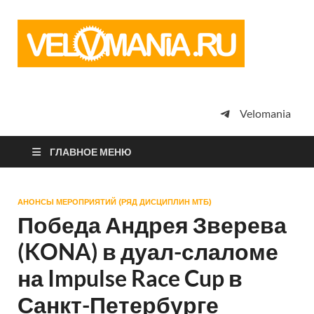
Vel
Сообщество
профессион
велоспорта,
энтузиастов
велотуризма
Velomania
просто
любителей
велосипедов
ГЛАВНОЕ МЕНЮ
АНОНСЫ МЕРОПРИЯТИЙ (РЯД ДИСЦИПЛИН МТБ)
Победа Андрея Зверева
(KONA) в дуал-слаломе
на Impulse Race Cup в
Санкт-Петербурге