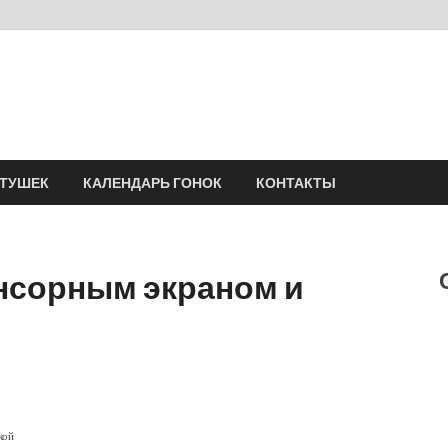
Velomania
Сообщество профессионалов велоспорта, энтузиастов велотуризма
АТУШЕК
КАЛЕНДАРЬ ГОНОК
КОНТАКТЫ
нсорным экраном и
кой