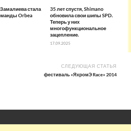
 Замалиева стала
35 лет спустя, Shimano
оманды Orbea
обновила свои шипы SPD.
Теперь у них
многофункциональное
зацепление.
17.09.2025
СЛЕДУЮЩАЯ СТАТЬЯ
фестиваль «ЯхромЭ Race» 2014