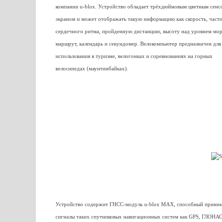
компании u-blox. Устройство обладает трёхдюймовым цветным сен
экраном и может отображать такую информацию как скорость, част
сердечного ритма, пройденную дистанцию, высоту над уровнем моря
маршрут, календарь и секундомер. Велокомпьютер предназначен для
использования в туризме, велогонках и соревнованиях на горных
велосипедах (маунтинбайках).
Устройство содержит ГНСС-модуль u-blox MAX, способный прини
сигналы таких спутниковых навигационных систем как GPS, ГЛОНА