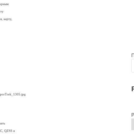
сорным
оту
, карту,
Р
мать
СС, QZSS и