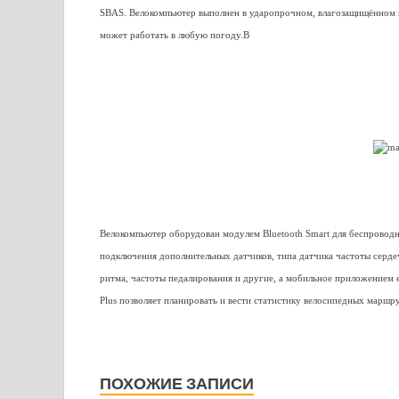
SBAS. Велокомпьютер выполнен в ударопрочном, влагозащищённом 
может работать в любую погоду.В
Велокомпьютер оборудован модулем Bluetooth Smart для беспровод
подключения дополнительных датчиков, типа датчика частоты серд
ритма, частоты педалирования и другие, а мобильное приложением 
Plus позволяет планировать и вести статистику велосипедных маршр
ПОХОЖИЕ ЗАПИСИ