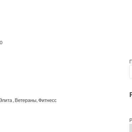
00
Элита , Ветераны, Фитнесс
Р