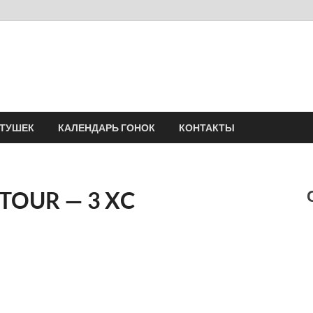
Velomania
Сообщество профессионалов велоспорта, энтузиастов велотуризма
АТУШЕК
КАЛЕНДАРЬ ГОНОК
КОНТАКТЫ
TOUR — 3 XC