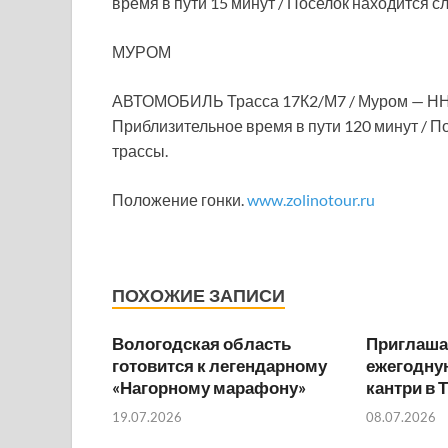
время в пути 15 минут / Поселок находится сл
МУРОМ
АВТОМОБИЛЬ Трасса 17К2/М7 / Муром — ННов
Приблизительное время в пути 120 минут / П
трассы.
Положение гонки.
www.zolinotour.ru
ПОХОЖИЕ ЗАПИСИ
Вологодская область
Приглаша
готовится к легендарному
ежегодную
«Нагорному марафону»
кантри в 
19.07.2026
08.07.2026