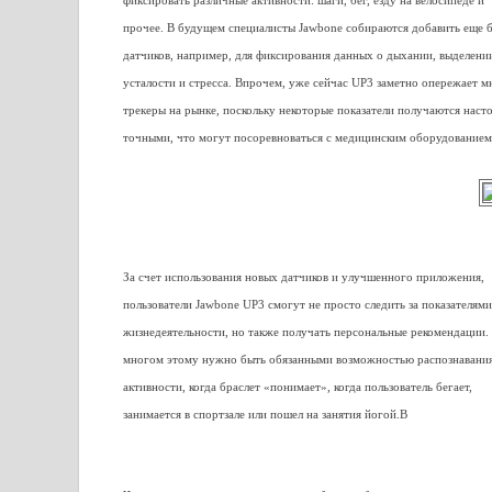
фиксировать различные активности: шаги, бег, езду на велосипеде и
прочее. В будущем специалисты Jawbone собираются добавить еще 
датчиков, например, для фиксирования данных о дыхании, выделении
усталости и стресса. Впрочем, уже сейчас UP3 заметно опережает м
трекеры на рынке, поскольку некоторые показатели получаются наст
точными, что могут посоревноваться с медицинским оборудованием
За счет использования новых датчиков и улучшенного приложения,
пользователи Jawbone UP3 смогут не просто следить за показателями
жизнедеятельности, но также получать персональные рекомендации.
многом этому нужно быть обязанными возможностью распознавания
активности, когда браслет «понимает», когда пользователь бегает,
занимается в спортзале или пошел на занятия йогой.В