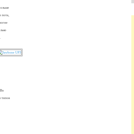
больше
 пота,
ногие
олько
.
 Во
 типов