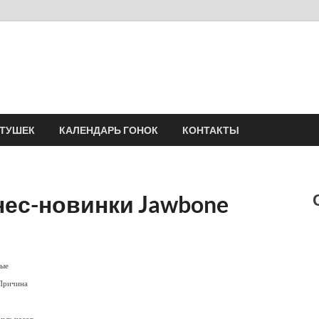
Velomania
Сообщество профессионалов велоспорта, энтузиастов велотуризма
АТУШЕК
КАЛЕНДАРЬ ГОНОК
КОНТАКТЫ
нес-новинки Jawbone
рые
 Причина