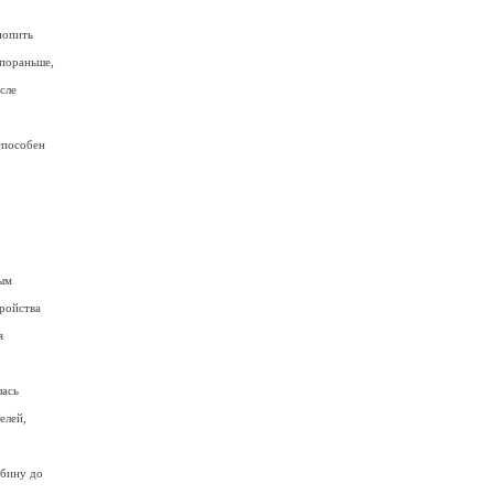
попить
 пораньше,
сле
способен
ным
ройства
я
лась
елей,
убину до