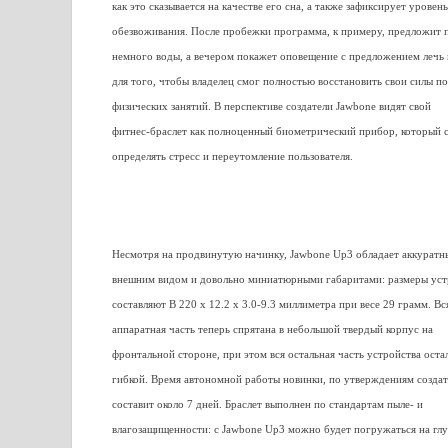
как это сказывается на качестве его сна, а также зафиксирует уровень
обезвоживания. После пробежки программа, к примеру, предложит 
немного воды, а вечером покажет оповещение с предложением лечь
для того, чтобы владелец смог полностью восстановить свои силы по
физических занятий. В перспективе создатели Jawbone видят свой
фитнес-браслет как полноценный биометрический прибор, который 
определять стресс и переутомление пользователя.
Несмотря на продвинутую начинку, Jawbone Up3 обладает аккурат
внешним видом и довольно миниатюрными габаритами: размеры уст
составляют В 220 x 12.2 x 3.0-9.3 миллиметра при весе 29 грамм. Вс
аппаратная часть теперь спрятана в небольшой твердый корпус на
фронтальной стороне, при этом вся остальная часть устройства оста
гибкой. Время автономной работы новинки, по утверждениям создат
составит около 7 дней. Браслет выполнен по стандартам пыле- и
влагозащищенности: с Jawbone Up3 можно будет погружаться на гл