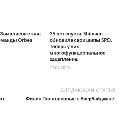
 Замалиева стала
35 лет спустя, Shimano
оманды Orbea
обновила свои шипы SPD.
Теперь у них
многофункциональное
зацепление.
17.09.2025
СЛЕДУЮЩАЯ СТАТЬЯ
ют
Филип Полк впервые в Азеpбайджане!