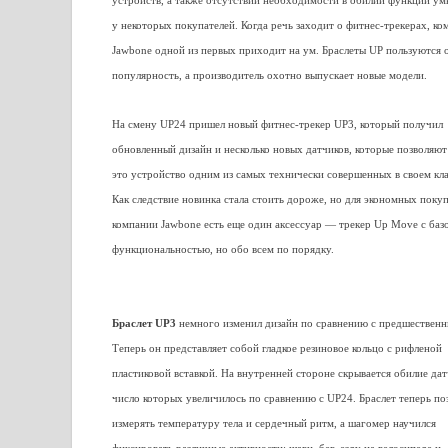
устройств, а также отсутствии необходимости в обилии функций ум
у некоторых покупателей. Когда речь заходит о фитнес-трекерах, ко
Jawbone одной из первых приходит на ум. Браслеты UP пользуются
популярность, а производитель охотно выпускает новые модели.
На смену UP24 пришел новый фитнес-трекер UP3, который получил
обновленный дизайн и несколько новых датчиков, которые позволяют
это устройство одним из самых технически совершенных в своем кла
Как следствие новинка стала стоить дороже, но для экономных покуп
компании Jawbone есть еще один аксессуар — трекер Up Move с баз
функциональностью, но обо всем по порядку.
Браслет UP3
немного изменил дизайн по сравнению с предшественн
Теперь он представляет собой гладкое резиновое кольцо с рифленой
пластиковой вставкой. На внутренней стороне скрывается обилие дат
число которых увеличилось по сравнению с UP24. Браслет теперь по
измерять температуру тела и сердечный ритм, а шагомер научился