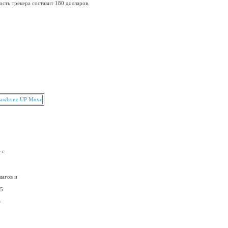
сть трекера составит 180 долларов.
 с
шагов и
15
т