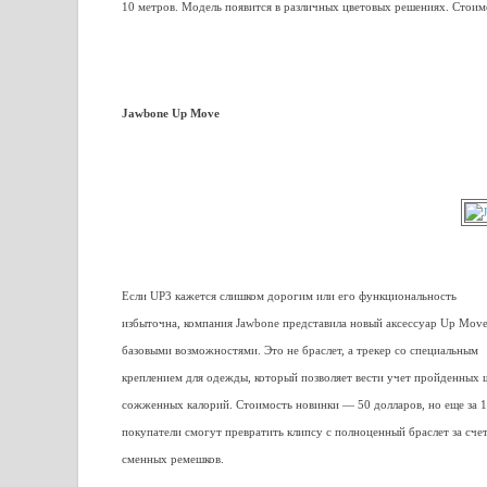
10 метров. Модель появится в различных цветовых решениях. Стоимо
Jawbone Up Move
Если UP3 кажется слишком дорогим или его функциональность
избыточна, компания Jawbone представила новый аксессуар Up Move
базовыми возможностями. Это не браслет, а трекер со специальным
креплением для одежды, который позволяет вести учет пройденных 
сожженных калорий. Стоимость новинки — 50 долларов, но еще за 
покупатели смогут превратить клипсу с полноценный браслет за сче
сменных ремешков.