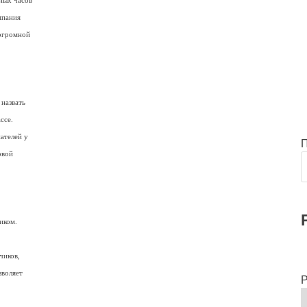
ных часов
мпания
 огромной
 назвать
ссе.
ателей у
овой
иком.
чиков,
зволяет
Р