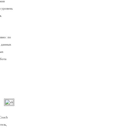
ения
и уровень
в.
ивно: по
м данных
ных
абота
Coach
тель,