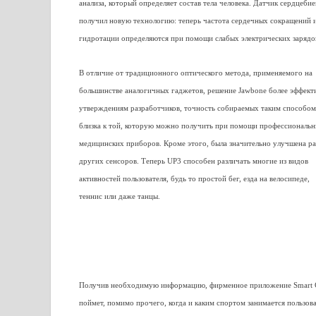
анализа, который определяет состав тела человека. Датчик сердцеби
получил новую технологию: теперь частота сердечных сокращений 
гидротации определяются при помощи слабых электрических зарядо
В отличие от традиционного оптического метода, применяемого на
большинстве аналогичных гаджетов, решение Jawbone более эффект
утверждениям разработчиков, точность собираемых таким способо
близка к той, которую можно получить при помощи профессиональ
медицинских приборов. Кроме этого, была значительно улучшена р
других сенсоров. Теперь UP3 способен различать многие из видов
активностей пользователя, будь то простой бег, езда на велосипеде,
теннис или даже танцы.
Получив необходимую информацию, фирменное приложение Smart 
поймет, помимо прочего, когда и каким спортом занимается пользова