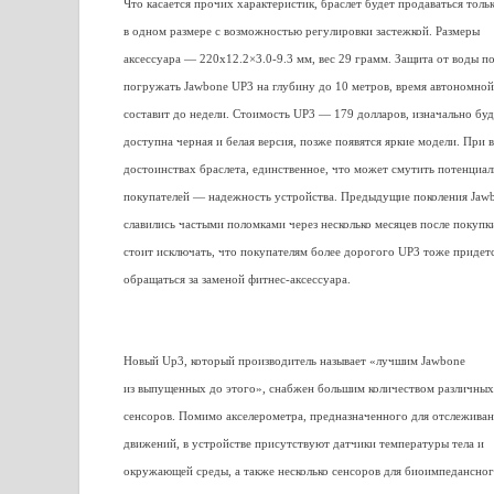
Что касается прочих характеристик, браслет будет продаваться толь
в одном размере с возможностью регулировки застежкой. Размеры
аксессуара — 220х12.2×3.0-9.3 мм, вес 29 грамм. Защита от воды по
погружать Jawbone UP3 на глубину до 10 метров, время автономно
составит до недели. Стоимость UP3 — 179 долларов, изначально буд
доступна черная и белая версия, позже появятся яркие модели. При 
достоинствах браслета, единственное, что может смутить потенциа
покупателей — надежность устройства. Предыдущие поколения Jaw
славились частыми поломками через несколько месяцев после покупк
стоит исключать, что покупателям более дорогого UP3 тоже придет
обращаться за заменой фитнес-аксессуара.
Новый Up3, который производитель называет «лучшим Jawbone
из выпущенных до этого», снабжен большим количеством различных
сенсоров. Помимо акселерометра, предназначенного для отслежива
движений, в устройстве присутствуют датчики температуры тела и
окружающей среды, а также несколько сенсоров для биоимпедансно