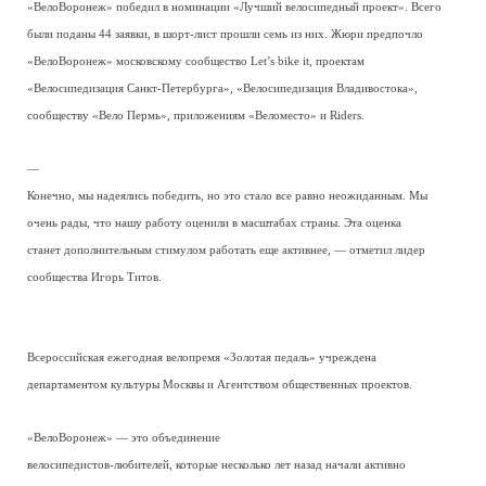
«ВелоВоронеж» победил в номинации «Лучший велосипедный проект». Всего
были поданы 44 заявки, в шорт-лист прошли семь из них. Жюри предпочло
«ВелоВоронеж» московскому сообщество Let’s bike it, проектам
«Велосипедизация Санкт-Петербурга», «Велосипедизация Владивостока»,
сообществу «Вело Пермь», приложениям «Веломесто» и Riders.
—
Конечно, мы надеялись победить, но это стало все равно неожиданным. Мы
очень рады, что нашу работу оценили в масштабах страны. Эта оценка
станет дополнительным стимулом работать еще активнее, — отметил лидер
сообщества Игорь Титов.
Всероссийская ежегодная велопремя «Золотая педаль» учреждена
деп
артаментом культуры Москвы и Агентством общественных проектов.
«ВелоВоронеж» — это объединение
велосипедистов-любителей, которые несколько лет назад начали активно