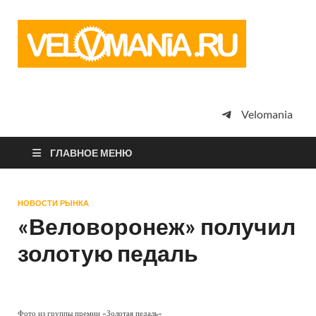
Vel
Сообщество
профессион
велоспорта,
энтузиастов
велотуризма
Velomania
просто
любителей
велосипедов
ГЛАВНОЕ МЕНЮ
НОВОСТИ РЫНКА
«Веловоронеж» получил
золотую педаль
Фото из группы премии «Золотая педаль»