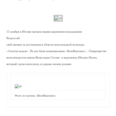
15 ноября в Москве прошла первая церемония награждения
Всероссий
ской премии за достижения в области велосипедной культуры
«Золотая педаль». На нее были номинированы «ВелоВоронеж», «Товарищество
велосипедистов имени Вильгельма Столля» и воронежец Михаил Нехно,
который сделал велосипед из дерева своими руками.
Фото из группы «ВелоВоронеж»