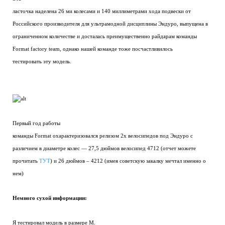
ласточка наделена 26 ми колесами и 140 миллиметрами хода подвески от
Российского производителя для ультрамодной дисциплины Эндуро, выпущена в
ограниченном количестве и досталась преимущественно райдарам команды
Format factory team, однако нашей команде тоже посчастливилось
тестировать эту модель.
Первый год работы
команды Format охарактеризовался релизом 2х велосипедов под Эндуро с
различием в диаметре колес — 27,5 дюймов велосипед 4712 (отчет можете
прочитать
ТУТ
) и 26 дюймов – 4212 (имея советскую закалку мечтал именно о
нем)
Немного сухой информации:
Я тестировал модель в размере М.