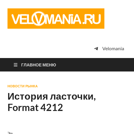
Vel
Сообщество
профессион
велоспорта,
энтузиастов
велотуризма
Velomania
просто
любителей
велосипедов
ГЛАВНОЕ МЕНЮ
НОВОСТИ РЫНКА
История ласточки,
Format 4212
Эта