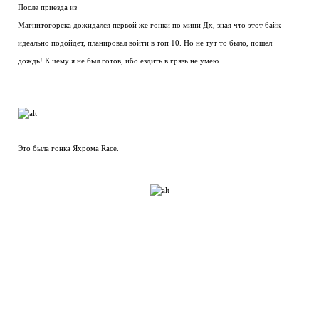
После приезда из
Магнитогорска дожидался первой же гонки по мини Дх, зная что этот байк
идеально подойдет, планировал войти в топ 10. Но не тут то было, пошёл
дождь! К чему я не был готов, ибо ездить в грязь не умею.
Это была гонка Яхрома Race.