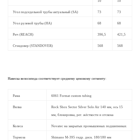
10
10
Угол подседельной трубы актуальный (SA)
73
73
Угол рулевой трубы (HA)
68
68
Рич (REACH)
396,5
421,5
Стэндовер (STANDOVER)
568
568
Навеска велосипеда соответствует среднему ценовому сегменту:
Рама
6061 Format custom tubing
Вилка
Rock Shox Sector Silver Solo Air 140 мм, ось 15
мм, блокировка, рег. жёсткости и отскока
Колеса
Novatec на закрытых промышленых подшипниках
Тормоза
Shimano M-395 гидр. диск. 180/180 мм