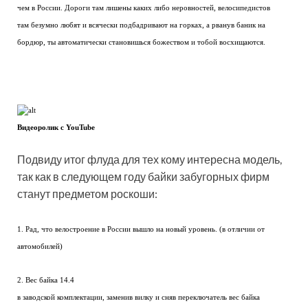
чем в России. Дороги там лишены каких либо неровностей, велосипедистов
там безумно любят и всячески подбадривают на горках, а рванув баник на
бордюр, ты автоматически становишься божеством и тобой восхищаются.
Видеоролик c YouTube
Подвиду итог флуда для тех кому интересна модель,
так как в следующем году байки забугорных фирм
станут предметом роскоши:
1. Рад, что велостроение в России вышло на новый уровень. (в отличии от
автомобилей)
2. Вес байка 14.4
в заводской комплектации, заменив вилку и сняв переключатель вес байка