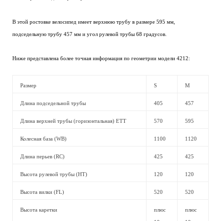
В этой ростовке велосипед имеет верхнюю трубу в размере 595 мм,
подседельную трубу 457 мм и угол рулевой трубы 68 градусов.
Ниже представлена более точная информация по геометрии модели 4212:
Размер
S
M
Длина подседельной трубы
405
457
Длина верхней трубы (горизонтальная) ЕТТ
570
595
Колесная база (WB)
1100
1120
Длина перьев (RC)
425
425
Высота рулевой трубы (HT)
120
120
Высота вилки (FL)
520
520
Высота каретки
плюс
плюс