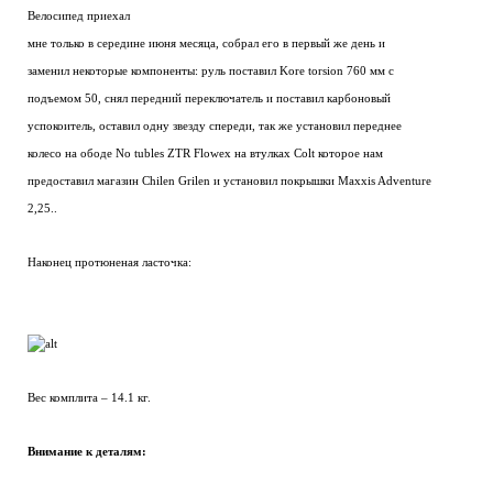
Велосипед приехал
мне только в середине июня месяца, собрал его в первый же день и
заменил некоторые компоненты: руль поставил Kore torsion 760 мм с
подъемом 50, снял передний переключатель и поставил карбоновый
успокоитель, оставил одну звезду спереди, так же установил переднее
колесо на ободе No tubles ZTR Flowex на втулках Colt которое нам
предоставил магазин Chilen Grilen и установил покрышки Maxxis Adventure
2,25..
Наконец протюненая ласточка:
Вес комплита – 14.1 кг.
Внимание к деталям: