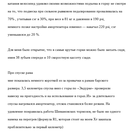
катания велосипед удивлял своими возможностями подъема в горку не смотря
на то, что подвеска при сильном рывковом педалировании проваливалась на
70% , учитывая сэг в 30%, при весе в 81 кг и давлении в 190 psi,
немного позже настройки амортизатора изменил — накачал 220 psi, сэг
уменьшился до 20 %.
Для меня было открытие, что в самые крутые горки можно было заехать сидя,
имея 38 зубьев спереди и 10 скоростную кассету сзади.
При спуске рама
мне показалась немного короткой из за привычки к рамам барского
размера. 3,5 километра спуска вниз с горы по «Эндурке» проверили
навеску на пригодность и на использование в горах.Из- за длительного
спуска нагревался амортизатор, отскок становился более резким. На
удивление понравилась работа Шимановских тормозов, не было ни одного
намека на перегрев (формула R1, которая стоит на моем Хт закипала
приблизительно за первый километр)