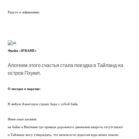
Радуги и зефирюшки:
Фрейм «IFRAME»
Апогеем этого счастья стала поездка в Тайланд на
остров Пхукет.
О поездке в вкратце:
В любую Азиатскую страну бери с собой байк.
Имея опыт катания
на байке в Вьетнаме где правила дорожного движения напрочь отсутствуют
и Тайланде могу утверждать, что кататься по дорогам куда менее опасно