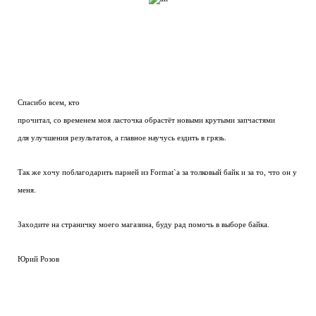
Спасибо всем, кто
прочитал, со временем моя ласточка обрастёт новыми крутыми запчастями
для улучшения результатов, а главное научусь ездить в грязь.
Так же хочу поблагодарить парней из Format`a за толковый байк и за то, что он у
меня.
Заходите на страничку моего магазина, буду рад помочь в выборе байка.
Юрий Розов