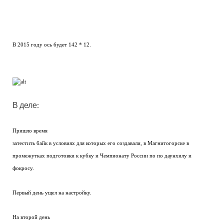
В 2015 году ось будет 142 * 12.
В деле:
Пришло время
затестить байк в условиях для которых его создавали, в Магнитогорске в
промежутках подготовки к кубку и Чемпионату России по по даунхилу и
фокросу.
Первый день ущел на настройку.
На второй день