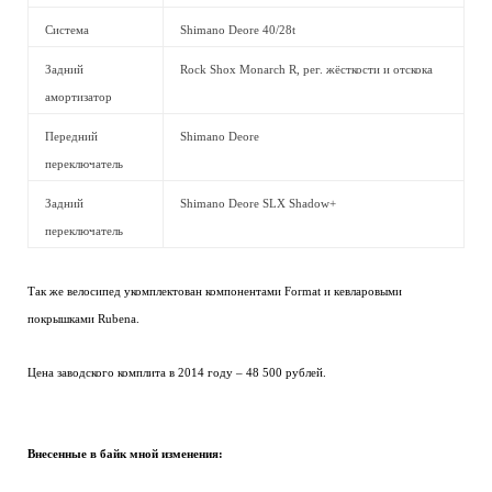
Система
Shimano Deore 40/28t
Задний
Rock Shox Monarch R, рег. жёсткости и отскока
амортизатор
Передний
Shimano Deore
переключатель
Задний
Shimano Deore SLX Shadow+
переключатель
Так же велосипед укомплектован компонентами Format и кевларовыми
покрышками Rubena.
Цена заводского комплита в 2014 году – 48 500 рублей.
Внесенные в байк мной изменения: