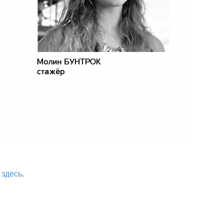
ь
здесь
.