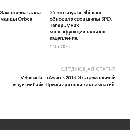
 Замалиева стала
35 лет спустя, Shimano
оманды Orbea
обновила свои шипы SPD.
Теперь у них
многофункциональное
зацепление.
17.09.2025
СЛЕДУЮЩАЯ СТАТЬЯ
Velomania.ru Awards 2014: Экстремальный
маунтинбайк. Призы зрительcких симпатий.