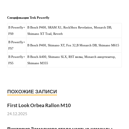
Спецификации Trek Powerfly
В Powerfly+
В Bosch P400, SRAM X1, RockShox Revelation, Monarch DB,
FS9
Shimano XT Trail, Reverb
В Powerfly+
В Bosch P400, Shimano XT, Fox 32,В Monarch DB, Shimano M615
FS7
В Powerfly+
В Bosch A400, Shimano SLX, RST вилка, Monarch амортизатор,
FS5
Shimano M355
ПОХОЖИЕ ЗАПИСИ
First Look Orbea Rallon M10
24.12.2025
Виктория Замалиева стала частью команды