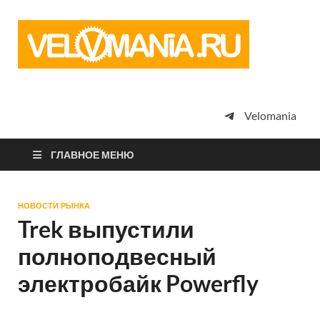
Vel
Сообщество
профессион
велоспорта,
энтузиастов
велотуризма
Velomania
просто
любителей
велосипедов
ГЛАВНОЕ МЕНЮ
НОВОСТИ РЫНКА
Trek выпустили
полноподвесный
электробайк Powerfly