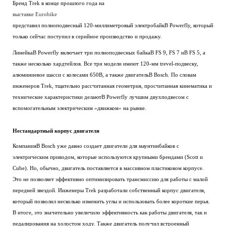
Бренд Trek в конце прошлого года на
выставке Eurobike
представил полноподвесный 120-миллиметровый электробайкВ Powerfly, который
только сейчас поступил в серийное производство и продажу.
ЛинейкаВ Powerfly включает три полноподвесных байкаВ FS 9, FS 7 иВ FS 5, а
также несколько хардтейлов. Все три модели имеют 120-мм trevel-подвеску,
алюминиевое шасси с колесами 650В, а также двигательВ Bosch. По словам
инженеров Trek, тщательно рассчитанная геометрия, просчитанная кинематика и
технические характеристики делаютВ Powerfly лучшим двухподвесом с
вспомогательным электрическим «движком» на рынке.
Нестандартный корпус двигателя
КомпанияВ Bosch уже давно создает двигатели для маунтинбайков с
электрическим приводом, которые используются крупными брендами (Scott и
Cube). Но, обычно, двигатель поставляется в массивном пластиковом корпусе.
Это не позволяет эффективно оптимизировать трансмиссию для работы с малой
передней звездой. Инженеры Trek разработали собственный корпус двигателя,
который позволил несколько изменить углы и использовать более короткие перья.
В итоге, это значительно увеличило эффективность как работы двигателя, так и
педалирования на холостом ходу. Также двигатель получил встроенный