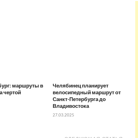
бург: маршруты в
Челябинец планирует
за чертой
велосипедный маршрут от
Санкт-Петербурга до
Владивостока
27.03.2025