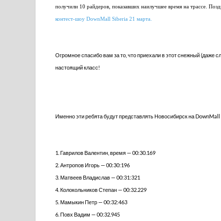
получили 10 райдеров, показавших наилучшее время на трассе. Позд
контест-шоу DownMall Siberia 21 марта.
Огромное спасибо вам за то, что приехали в этот снежный (даже 
настоящий класс!
Именно эти ребята будут представлять Новосибирск на DownMall S
1. Гаврилов Валентин, время — 00:30.169
2. Антропов Игорь — 00:30:196
3. Матвеев Владислав — 00:31:321
4. Колокольников Степан — 00:32.229
5. Мамыкин Петр — 00:32:463
6. Повх Вадим — 00:32.945