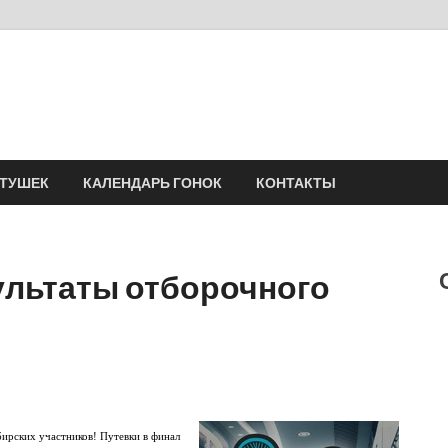
Velomania
Сообщество профессионалов велоспорта, энтузиастов велотуризма
АТУШЕК
КАЛЕНДАРЬ ГОНОК
КОНТАКТЫ
зультаты отборочного
ирских участников! Путевки в финал