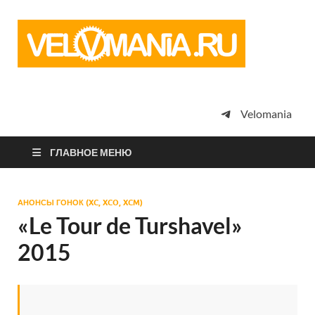
Vel
Сообщество
профессион
велоспорта,
энтузиастов
велотуризма
Velomania
просто
любителей
велосипедов
ГЛАВНОЕ МЕНЮ
АНОНСЫ ГОНОК (XC, XCO, XCM)
«Le Tour de Turshavel»
2015