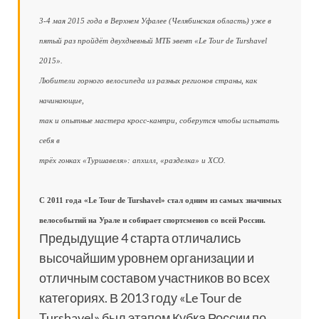
3-4 мая 2015 года в Верхнем Уфалее (Челябинская область) уже в
пятый раз пройдёт двухдневный МТБ эвент «Le Tour de Turshavel
2015».
Любители горного велосипеда из разных регионов страны, как
начинающие,
так и опытные мастера кросс-кантри, соберутся чтобы испытать
себя в
трёх гонках «Туршавеля»: апхилл, «разделка» и ХСО.
С 2011 года «Le Tour de Turshavel» стал одним из самых значимых
велособытий на Урале и собирает спортсменов со всей России.
Предыдущие 4 старта отличались
высочайшим уровнем организации и
отличным составом участников во всех
категориях. В 2013 году «Le Tour de
Turshavel» был этапом Кубка России по