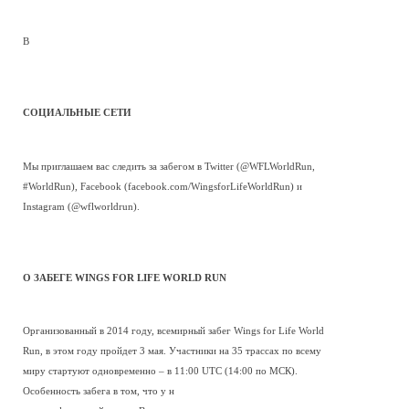
В
СОЦИАЛЬНЫЕ СЕТИ
Мы приглашаем вас следить за забегом в Twitter (@WFLWorldRun,
#WorldRun), Facebook (facebook.com/WingsforLifeWorldRun) и
Instagram (@wflworldrun).
О ЗАБЕГЕ WINGS FOR LIFE WORLD RUN
Организованный в 2014 году, всемирный забег Wings for Life World
Run, в этом году пройдет 3 мая. Участники на 35 трассах по всему
миру стартуют одновременно – в 11:00 UTC (14:00 по МСК).
Особенность забега в том, что у н