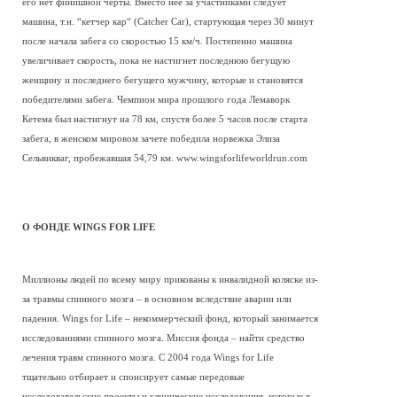
его нет финишной черты. Вместо нее за участниками следует
машина, т.н. “кетчер кар“ (Catcher Car), стартующая через 30 минут
после начала забега со скоростью 15 км/ч. Постепенно машина
увеличивает скорость, пока не настигнет последнюю бегущую
женщину и последнего бегущего мужчину, которые и становятся
победителями забега. Чемпион мира прошлого года Лемаворк
Кетема был настигнут на 78 км, спустя более 5 часов после старта
забега, в женском мировом зачете победила норвежка Элиза
Сельвикваг, пробежавшая 54,79 км. www.wingsforlifeworldrun.com
О ФОНДЕ WINGS FOR LIFE
Миллионы людей по всему миру прикованы к инвалидной коляске из-
за травмы спинного мозга – в основном вследствие аварии или
падения. Wings for Life – некоммерческий фонд, который занимается
исследованиями спинного мозга. Миссия фонда – найти средство
лечения травм спинного мозга. С 2004 года Wings for Life
тщательно отбирает и спонсирует самые передовые
исследовательские проекты и клинические исследования, которые в