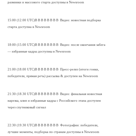
разминки и массового старта доступны в Newsroom
15:00 (12.00 UTC)В В В В В В В В Видео: новостная подборка
старта доступна в Newsroom
18:00 (15.00 UTC)В В В В В В В В Видео: после окончания забега
— избранные кадры доступны в Newsroom
21:00 (18.00 UTC)В В В В В В В В Пресс-релиз (итоги гонки,
победители, прямая речь) рассылка & доступен на Newsroom
21:30 (18.30 UTC)В В В В В В В В Видео: финальная новостная
нарезка, клип и избранные кадры с Российского этапа доступен
через спутниковый сигнал
22:30 (19.30 UTC)В В В В В В В В Фотографии: победители,
лучшие моменты, подборка по странам доступны в Newsroom