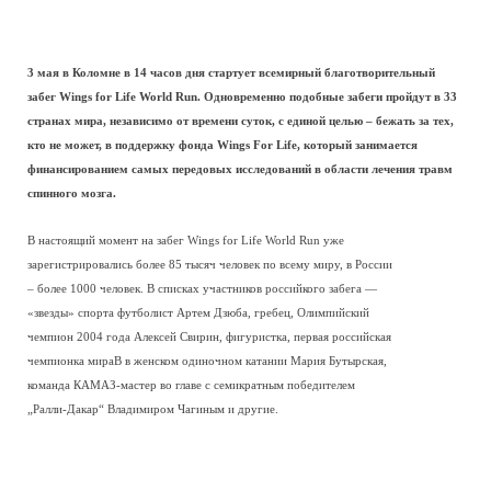
3 мая в Коломне в 14 часов дня стартует всемирный благотворительный
забег Wings for Life World Run. Одновременно подобные забеги пройдут в 33
странах мира, независимо от времени суток, с единой целью – бежать за тех,
кто не может, в поддержку фонда Wings For Life, который занимается
финансированием самых передовых исследований в области лечения травм
спинного мозга.
В настоящий момент на забег Wings for Life World Run уже
зарегистрировались более 85 тысяч человек по всему миру, в России
– более 1000 человек. В списках участников российкого забега —
«звезды» спорта футболист Артем Дзюба, гребец, Олимпийский
чемпион 2004 года Алексей Свирин, фигуристка, первая российская
чемпионка мираВ в женском одиночном катании Мария Бутырская,
команда КАМАЗ-мастер во главе с семикратным победителем
„Ралли-Дакар“ Владимиром Чагиным и другие.