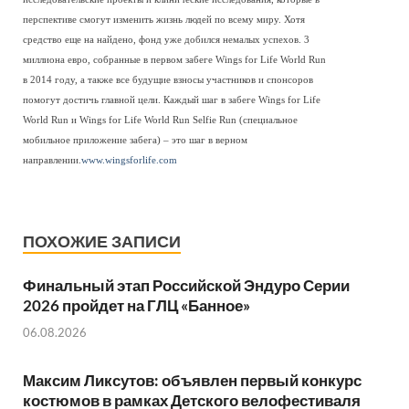
перспективе смогут изменить жизнь людей по всему миру. Хотя
средство еще на найдено, фонд уже добился немалых успехов. 3
миллиона евро, собранные в первом забеге Wings for Life World Run
в 2014 году, а также все будущие взносы участников и спонсоров
помогут достичь главной цели. Каждый шаг в забеге Wings for Life
World Run и Wings for Life World Run Selfie Run (специальное
мобильное приложение забега) – это шаг в верном
направлении.
www.wingsforlife.com
ПОХОЖИЕ ЗАПИСИ
Финальный этап Российской Эндуро Серии
2026 пройдет на ГЛЦ «Банное»
06.08.2026
Максим Ликсутов: объявлен первый конкурс
костюмов в рамках Детского велофестиваля