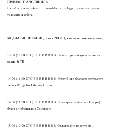
ПРЯМАЯ ТРАНСЛЯЦИЯВ
На сайтеВ www.wingsforlifeworldrun.com будет доступна прямая
трансляция забега.
МЕДИА РАСПИСАНИЕ, 3 мая 2015
В (указано московское время!)
13:00 (10.00 UTC)В В В В В В В В Начало прямой трансляции на
радио & ТВ
14:00 (11.00 UTC)В В В В В В В В Старт 2-ого благотворительного
забега Wings for Life World Run
14:30 (11.30 UTC)В В В В В В В В Пресс-релиз (Факты и Цифры)
будет опубликован в Newsroom
15:00 (12.00 UTC)В В В В В В В В Фотографии подготовки,