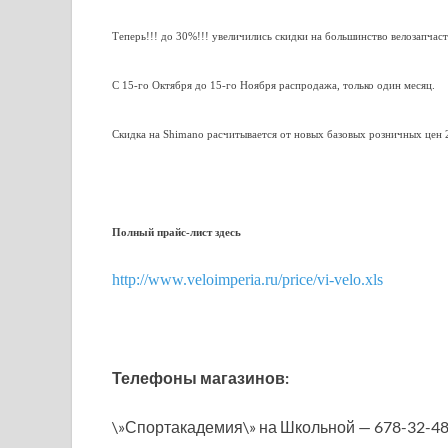
Теперь!!! до 30%!!! увеличились скидки на большинство велозапчаст
С 15-го Октября до 15-го Ноября распродажа, только один месяц.
Скидка на Shimano расчитывается от новых базовых розничных цен 2
Полный прайс-лист здесь
http://www.veloimperia.ru/price/vi-velo.xls
Телефоны магазинов:
\»Спортакадемия\» на Школьной — 678-32-48