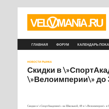
ГЛАВНАЯ
ФОРУМ
КАЛЕНДАРЬ ПОК
НОВОСТИ РЫНКА
Скидки в \»СпортАка
\»Велоимперии\» до
Скидки в \»СпортАкадемии\» на Школьной, 48 и \»Велоимперии\» в 