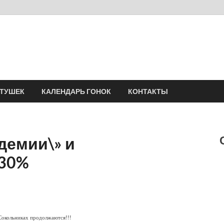
Velomania
Сообщество профессионалов велоспорта, энтузиастов велотуризма
АТУШЕК
КАЛЕНДАРЬ ГОНОК
КОНТАКТЫ
демии\» и
 30%
Сокольниках продолжаются!!!