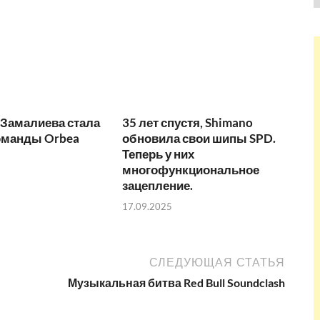
 Замалиева стала
35 лет спустя, Shimano
оманды Orbea
обновила свои шипы SPD.
Теперь у них
многофункциональное
зацепление.
17.09.2025
СЛЕДУЮЩАЯ СТАТЬЯ
Музыкальная битва Red Bull Soundclash