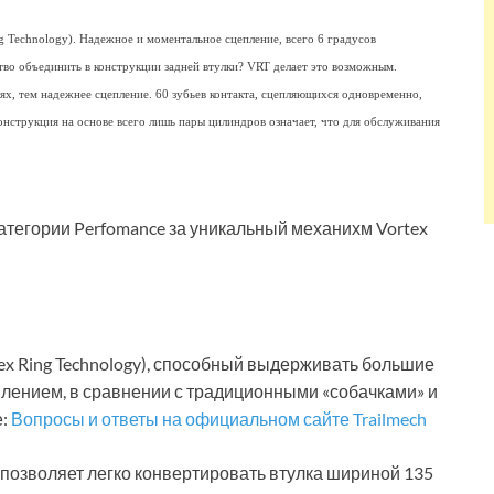
 Technology). Надежное и моментальное сцепление, всего 6 градусов
ство объединить в конструкции задней втулки? VRT делает это возможным.
лях, тем надежнее сцепление. 60 зубьев контакта, сцепляющихся одновременно,
нструкция на основе всего лишь пары цилиндров означает, что для обслуживания
атегории Perfomance за уникальный механихм Vortex
ex Ring Technology), способный выдерживать большие
плением, в сравнении с традиционными «собачками» и
е:
Вопросы и ответы на официальном сайте Trailmech
 позволяет легко конвертировать втулка шириной 135