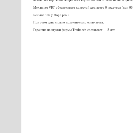
исключает вероятность проскока втулки — чем больше на него давле
Механизм VRT обеспечивает холостой ход всего 6 градусов (при 60 з
меньше чем у Hope pro 2.
При этом цена сильно положительно отличается.
Гарантия на втулки фирмы Trailmech составляет — 5 лет.