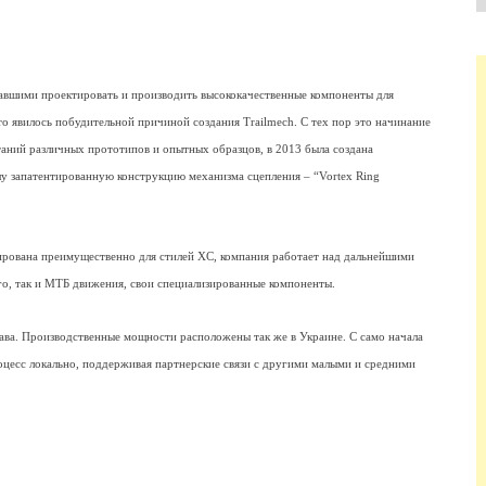
тавшими проектировать и производить высококачественные компоненты для
что явилось побудительной причиной создания Trailmech. С тех пор это начинание
таний различных прототипов и опытных образцов, в 2013 была создана
шу запатентированную конструкцию механизма сцепления – “Vortex Ring
ирована преимущественно для стилей XC, компания работает над дальнейшими
го, так и МТБ движения, свои специализированные компоненты.
ава. Производственные мощности расположены так же в Украине. С само начала
цесс локально, поддерживая партнерские связи с другими малыми и средними