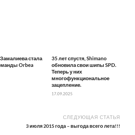
 Замалиева стала
35 лет спустя, Shimano
оманды Orbea
обновила свои шипы SPD.
Теперь у них
многофункциональное
зацепление.
17.09.2025
СЛЕДУЮЩАЯ СТАТЬЯ
3 июля 2015 года – выгода всего лета!!!