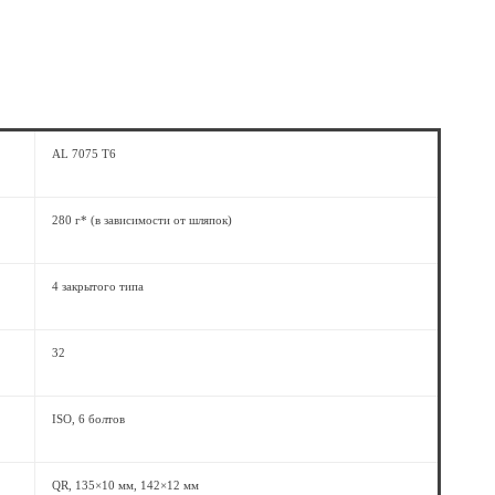
AL 7075 T6
280 г* (в зависимости от шляпок)
4 закрытого типа
32
ISO, 6 болтов
QR, 135×10 мм, 142×12 мм