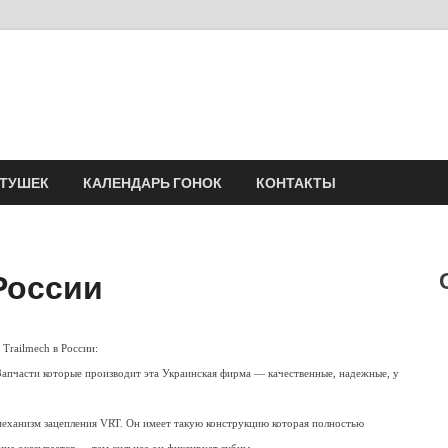
Velomania
Сообщество профессионалов велоспорта, энтузиастов велотуризма
АТУШЕК
КАЛЕНДАРЬ ГОНОК
КОНТАКТЫ
 России
 Trailmech в России:
апчасти которые производит эта Украинская фирма — качественные, надежные, у
механизм зацепления VRT. Он имеет такую конструкцию которая полностью