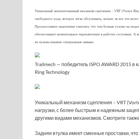
Уникальный запатентованный механизм сцепления – VRT (Vortex Ring
свободного хода, которое легко обсуживать, можно ли все эти каче
Прогрессивное зацепление означает, что чем больше усилие на педа
обеспечивают моментальное переключение в рабочее состояние. А ко
не нужны никакие специальные навыки.
Trailmech — победитель ISPO AWARD 2015 в к
Ring Technology
Уникальный механизм сцепления – VRT (Vort
нагрузки, с более быстрым и надежным заце
другими видами механизмов. Смотрите такж
Задняя втулка имеет сменные проставки, что