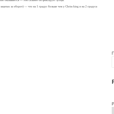
ние оказывается — тем сильнее он фиксирует зубцы.
ацепах за оборот) — что на 1 градус больше чем у Chriss king и на 2 градуса
Р