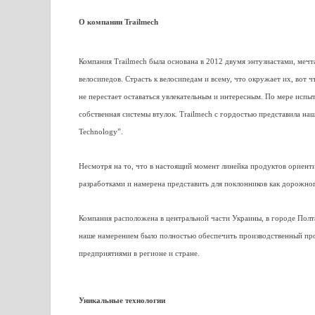
О компании Trailmech
Компания Trailmech была основана в 2012 двумя энтузиастами, меч
велосипедов. Страсть к велосипедам и всему, что окружает их, вот 
не перестает оставаться увлекательным и интересным. По мере испы
собственная системы втулок. Trailmech с гордостью представила на
Technology”.
Несмотря на то, что в настоящий момент линейка продуктов ориент
разработками и намерена представить для поклонников как дорожно
Компания расположена в центральной части Украины, в городе Полт
наше намерением было полностью обеспечить производственный про
предприятиями в регионе и стране.
Уникальные технологии