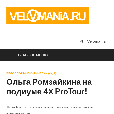
Vel
Сообщество
профессион
велоспорта,
энтузиастов
велотуризма
Velomania
просто
любителей
велосипедов
ГЛАВНОЕ МЕНЮ
ВЕЛОСПОРТ-МАУНТИНБАЙК (4Х, S)
Ольга Ромзайкина на
подиуме 4Х ProTour!
4Х Pro Tour — серьезное мероприятие в календаре форкроссеров и их
приверженцев, тем