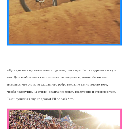
«Ну в финале я проехала немного дальше, чем вчера. Вот же дерьмо- скажу я
вам. Да и вообще меня хватило только на полуфинал, можно бесконечно
плакаться, что это из-за сломанного ребра вчера, но так-то вместо того,
чтобы подкрутить на старте- решила перекрыть траекторию и оттормозиться.
Такой тупизны я еще не делала) I’ll be back *пт»