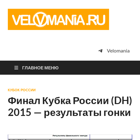
Vel
Сообщество
профессион
велоспорта,
энтузиастов
велотуризма
Velomania
просто
любителей
велосипедов
ГЛАВНОЕ МЕНЮ
КУБОК РОССИИ
Финал Кубка России (DH)
2015 — результаты гонки