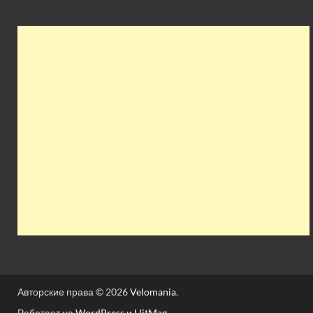
Авторские права © 2026
Velomania
.
Работает на
WordPress
и
HitMag
.